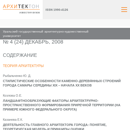
АРХИ
ТЕК
ТОН
ISSN 1990-4126
ИЗВЕСТИЯ ВУЗОВ
Уральский государственный архитектурно-художественный
Главная
Архив номеров
2008
университет
№ 4 (24) ДЕКАБРЬ, 2008
СОДЕРЖАНИЕ
ТЕОРИЯ АРХИТЕКТУРЫ
Рыбальченко Ю. Д.
СТИЛИСТИЧЕСКИЕ ОСОБЕННОСТИ КАМЕННО-ДЕРЕВЯННЫХ СТРОЕНИЙ
ГОРОДА САМАРЫ СЕРЕДИНЫ XIX – НАЧАЛА XX ВЕКОВ
Козлова О.Е.
ЛАНДШАФТНООБРАЗУЮЩИЕ ФАКТОРЫ АРХИТЕКТРУРНО-
ПРОСТРАНСТВЕННОГО ФОРМИРОВАНИЯ ПРИРЕЧНОЙ ТЕРРИТОРИИ (НА
ПРИМЕРЕ ЮЖНОГО ФЕДЕРАЛЬНОГО ОКРУГА)
Казанева Е.К.
ДЕЯТЕЛЬНОСТЬ ГЛАВНОГО АРХИТЕКТОРА ГОРОДА: ПОНЯТИЕ,
ТЕОРЕТИЧЕСКАЯ МОДЕЛЬ И ПРИНЦИПЫ ОЦЕНКИ