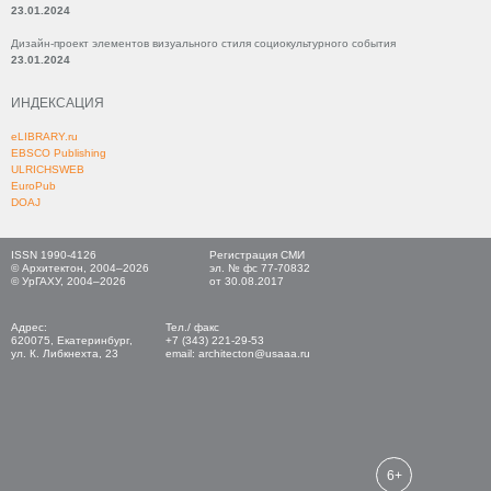
23.01.2024
Дизайн-проект элементов визуального стиля социокультурного события
23.01.2024
ИНДЕКСАЦИЯ
eLIBRARY.ru
EBSCO Publishing
ULRICHSWEB
EuroPub
DOAJ
ISSN 1990-4126
Регистрация СМИ
© Архитектон, 2004–2026
эл. № фс 77-70832
© УрГАХУ, 2004–2026
от 30.08.2017
Адрес:
Тел./ факс
620075, Екатеринбург,
+7 (343) 221-29-53
ул. К. Либкнехта, 23
email: architecton@usaaa.ru
6+