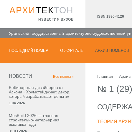
АРХИ
ТЕК
ТОН
ISSN 1990-4126
ИЗВЕСТИЯ ВУЗОВ
Уральский государственный архитектурно-художественный ун
ПОСЛЕДНИЙ НОМЕР
О ЖУРНАЛЕ
АРХИВ НОМЕРОВ
НОВОСТИ
Главная
Архив
Все новости
№ 1 (29
Вебинар для дизайнеров от
Аскона «Хоумстейджинг: декор,
который зарабатывает деньги»
1.04.2026
СОДЕРЖ
MosBuild 2026 — главная
строительно-интерьерная
ТЕОРИЯ АРХИ
выставка года
31.03.2026