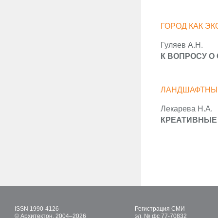
ГОРОД КАК Э
Гуляев А.Н.
К ВОПРОСУ О
ЛАНДШАФТНЫ
Лекарева Н.А.
КРЕАТИВНЫЕ
ISSN 1990-4126
Регистрация СМИ
© Архитектон, 2004–2026
эл. № фс 77-70832