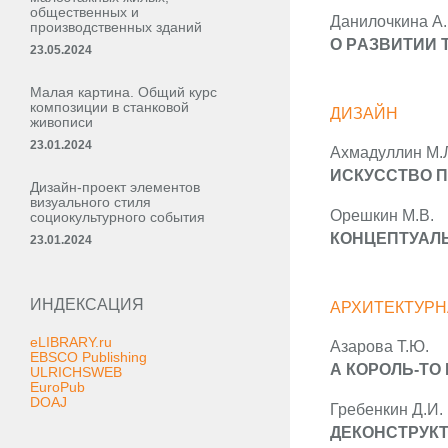
общественных и
Данилочкина А.
производственных зданий
O PАЗВИТИИ 
23.05.2024
Малая картина. Общий курс
композиции в станковой
ДИЗАЙН
живописи
23.01.2024
Ахмадуллин М.
ИСКУССТВО П
Дизайн-проект элементов
визуального стиля
Орешкин М.В.
социокультурного события
КОНЦЕПТУАЛЬ
23.01.2024
ИНДЕКСАЦИЯ
АРХИТЕКТУРН
eLIBRARY.ru
Азарова Т.Ю.
EBSCO Publishing
А КОРОЛЬ-ТО 
ULRICHSWEB
EuroPub
DOAJ
Гребенкин Д.И.
ДЕКОНСТРУК