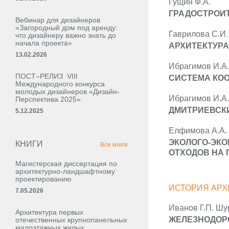
Гущин Ф.А.
ГРАДОСТРОИ
Вебинар для дизайнеров
«Загородный дом под аренду:
Гаврилова С.И.
что дизайнеру важно знать до
начала проекта»
AРХИТЕКТУРА 
13.02.2026
Ибрагимов И.А.
ПОСТ–РЕЛИЗ VIII
СИСТЕМА КОО
Международного конкурса
молодых дизайнеров «Дизайн-
Ибрагимов И.А.
Перспектива 2025»
ДМИТРИЕВСКИ
5.12.2025
Елфимова А.А. 
ЭКОЛОГО-ЭК
КНИГИ
Все книги
ОТХОДОВ НА 
Магистерская диссертация по
архитектурно-ландшафтному
проектированию
ИСТОРИЯ АРХ
7.05.2026
Иванов Г.П. Шу
Архитектура первых
ЖЕЛЕЗНОДОРО
отечественных крупнопанельных
малоэтажных жилых,