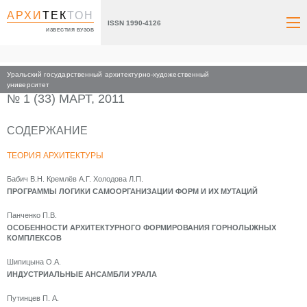
АРХИ
ТЕК
ТОН
ISSN 1990-4126
ИЗВЕСТИЯ ВУЗОВ
Уральский государственный архитектурно-художественный
Главная
Архив номеров
2011
университет
№ 1 (33) МАРТ, 2011
СОДЕРЖАНИЕ
ТЕОРИЯ АРХИТЕКТУРЫ
Бабич В.Н. Кремлёв А.Г. Холодова Л.П.
ПРОГРАММЫ ЛОГИКИ САМООРГАНИЗАЦИИ ФОРМ И ИХ МУТАЦИЙ
Панченко П.В.
ОСОБЕННОСТИ АРХИТЕКТУРНОГО ФОРМИРОВАНИЯ ГОРНОЛЫЖНЫХ
КОМПЛЕКСОВ
Шипицына О.А.
ИНДУСТРИАЛЬНЫЕ АНСАМБЛИ УРАЛА
Путинцев П. А.