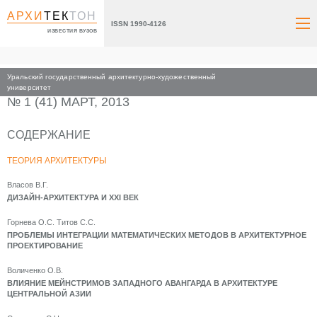
АРХИ
ТЕК
ТОН
ISSN 1990-4126
ИЗВЕСТИЯ ВУЗОВ
Уральский государственный архитектурно-художественный
Главная
Архив номеров
2013
университет
№ 1 (41) МАРТ, 2013
СОДЕРЖАНИЕ
ТЕОРИЯ АРХИТЕКТУРЫ
Власов В.Г.
ДИЗАЙН-АРХИТЕКТУРА И XXI ВЕК
Горнева О.С. Титов С.С.
ПРОБЛЕМЫ ИНТЕГРАЦИИ МАТЕМАТИЧЕСКИХ МЕТОДОВ В АРХИТЕКТУРНОЕ
ПРОЕКТИРОВАНИЕ
Воличенко О.В.
ВЛИЯНИЕ МЕЙНСТРИМОВ ЗАПАДНОГО АВАНГАРДА В АРХИТЕКТУРЕ
ЦЕНТРАЛЬНОЙ АЗИИ