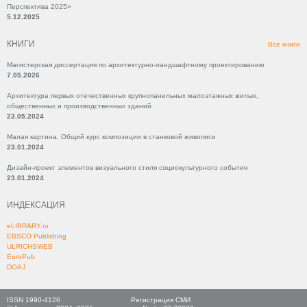
Перспектива 2025»
5.12.2025
КНИГИ
Все книги
Магистерская диссертация по архитектурно-ландшафтному проектированию
7.05.2026
Архитектура первых отечественных крупнопанельных малоэтажных жилых,
общественных и производственных зданий
23.05.2024
Малая картина. Общий курс композиции в станковой живописи
23.01.2024
Дизайн-проект элементов визуального стиля социокультурного события
23.01.2024
ИНДЕКСАЦИЯ
eLIBRARY.ru
EBSCO Publishing
ULRICHSWEB
EuroPub
DOAJ
ISSN 1990-4126
Регистрация СМИ