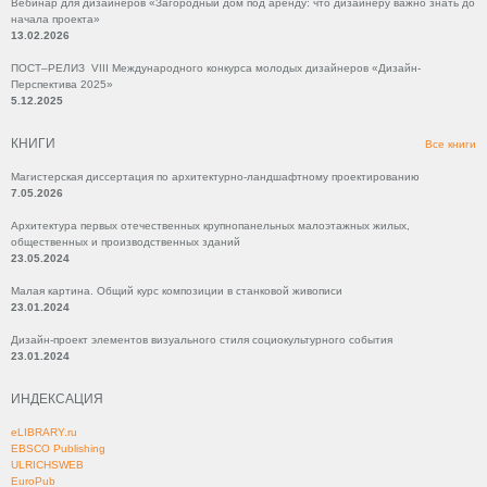
Вебинар для дизайнеров «Загородный дом под аренду: что дизайнеру важно знать до
начала проекта»
13.02.2026
ПОСТ–РЕЛИЗ VIII Международного конкурса молодых дизайнеров «Дизайн-
Перспектива 2025»
5.12.2025
КНИГИ
Все книги
Магистерская диссертация по архитектурно-ландшафтному проектированию
7.05.2026
Архитектура первых отечественных крупнопанельных малоэтажных жилых,
общественных и производственных зданий
23.05.2024
Малая картина. Общий курс композиции в станковой живописи
23.01.2024
Дизайн-проект элементов визуального стиля социокультурного события
23.01.2024
ИНДЕКСАЦИЯ
eLIBRARY.ru
EBSCO Publishing
ULRICHSWEB
EuroPub