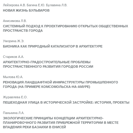
Лейзерова А.В. Багина Е.Ю. Булавина Л.В.
НОВАЯ ЖИЗНЬ БУЛЬВАРОВ
Анисимова Л.В.
СИСТЕМНЫЙ ПОДХОД К ПРОЕКТИРОВАНИЮ ОТКРЫТЫХ ОБЩЕСТВЕННЫХ
ПРОСТРАНСТВ ГОРОДА
Уморина Ж.Э.
БИОНИКА КАК ПРИРОДНЫЙ КАТАЛИЗАТОР В АРХИТЕКТУРЕ
Стариков А.А.
АРХИТЕКТУРНО-ГРАДОСТРОИТЕЛЬНЫЕ ПРОБЛЕМЫ
ПРОСТРАНСТВЕННОГО РАЗВИТИЯ ГОРОДОВ РОССИИ
Мылова Ю.А.
РЕНОВАЦИЯ ЛАНДШАФТНОЙ ИНФРАСТРУКТУРЫ ПРОМЫШЛЕННОГО
ГОРОДА (НА ПРИМЕРЕ КОМСОМОЛЬСКА-НА-АМУРЕ)
Журавлева Е.О.
ПЕШЕХОДНАЯ УЛИЦА В ИСТОРИЧЕСКОЙ ЗАСТРОЙКЕ: ИСТОРИЯ, ПРОЕКТЫ
Панькина Л.А.
ЭКОЛОГИЧЕСКИЕ ПРИНЦИПЫ КОНЦЕПЦИИ АРХИТЕКТУРНО-
ПЛАНИРОВОЧНОГО РАЗВИТИЯ ПРИБРЕЖНОЙ ТЕРРИТОРИИ В МЕСТЕ
ВПАДЕНИЯ РЕКИ БАЗАИХИ В ЕНИСЕЙ