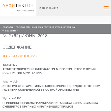
АРХИ
ТЕК
ТОН
ISSN 1990-4126
ИЗВЕСТИЯ ВУЗОВ
Уральский государственный архитектурно-художественный
Главная
Архив номеров
2018
университет
№ 2 (62) ИЮНЬ, 2018
СОДЕРЖАНИЕ
ТЕОРИЯ АРХИТЕКТУРЫ
Власов В.Г.
АРХИТЕКТОНИЧЕСКИЙ КИНЕМАТОГРАФ: ПРОСТРАНСТВО И ВРЕМЯ
ВОСПРИЯТИЯ АРХИТЕКТУРЫ
Коротич А.В.
ИСТОРИЧЕСКИЕ АРХЕТИПЫ В КОМПОЗИЦИОННО-ХУДОЖЕСТВЕННОМ
РАЗВИТИИ СОВРЕМЕННОЙ ВЫСОТНОЙ АРХИТЕКТУРЫ
Жуковский Р.С.
ПРИНЦИПЫ И ПРИЕМЫ ФОРМИРОВАНИЯ ОБЩЕСТВЕННО-ДЕЛОВЫХ
СУБЦЕНТРОВ КРУПНЫХ И КРУПНЕЙШИХ ГОРОДОВ