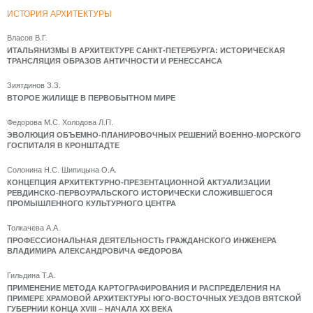
ИСТОРИЯ АРХИТЕКТУРЫ
Власов В.Г.
ИТАЛЬЯНИЗМЫ В АРХИТЕКТУРЕ САНКТ-ПЕТЕРБУРГА: ИСТОРИЧЕСКАЯ
ТРАНСЛЯЦИЯ ОБРАЗОВ АНТИЧНОСТИ И РЕНЕССАНСА
Зиятдинов З.З.
ВТОРОЕ ЖИЛИЩЕ В ПЕРВОБЫТНОМ МИРЕ
Федорова М.С. Холодова Л.П.
ЭВОЛЮЦИЯ ОБЪЕМНО-ПЛАНИРОВОЧНЫХ РЕШЕНИЙ ВОЕННО-МОРСКОГО
ГОСПИТАЛЯ В КРОНШТАДТЕ
Солонина Н.С. Шипицына О.А.
КОНЦЕПЦИЯ АРХИТЕКТУРНО-ПРЕЗЕНТАЦИОННОЙ АКТУАЛИЗАЦИИ
РЕВДИНСКО-ПЕРВОУРАЛЬСКОГО ИСТОРИЧЕСКИ СЛОЖИВШЕГОСЯ
ПРОМЫШЛЕННОГО КУЛЬТУРНОГО ЦЕНТРА
Толкачева А.А.
ПРОФЕССИОНАЛЬНАЯ ДЕЯТЕЛЬНОСТЬ ГРАЖДАНСКОГО ИНЖЕНЕРА
ВЛАДИМИРА АЛЕКСАНДРОВИЧА ФЕДОРОВА
Гильдина Т.А.
ПРИМЕНЕНИЕ МЕТОДА КАРТОГРАФИРОВАНИЯ И РАСПРЕДЕЛЕНИЯ НА
ПРИМЕРЕ ХРАМОВОЙ АРХИТЕКТУРЫ ЮГО-ВОСТОЧНЫХ УЕЗДОВ ВЯТСКОЙ
ГУБЕРНИИ КОНЦА XVIII – НАЧАЛА XX ВЕКА