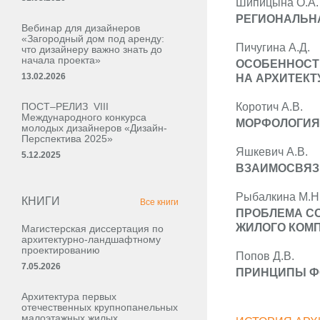
Шипицына О.А.
РЕГИОНАЛЬН
Вебинар для дизайнеров
«Загородный дом под аренду:
Пичугина А.Д.
что дизайнеру важно знать до
начала проекта»
ОСОБЕННОСТ
13.02.2026
НА АРХИТЕК
ПОСТ–РЕЛИЗ VIII
Коротич А.В.
Международного конкурса
МОРФОЛОГИЯ
молодых дизайнеров «Дизайн-
Перспектива 2025»
Яшкевич А.В.
5.12.2025
ВЗАИМОСВЯЗЬ
Рыбалкина М.Н
КНИГИ
Все книги
ПРОБЛЕМА С
ЖИЛОГО КОМП
Магистерская диссертация по
архитектурно-ландшафтному
проектированию
Попов Д.В.
7.05.2026
ПРИНЦИПЫ Ф
Архитектура первых
отечественных крупнопанельных
малоэтажных жилых,