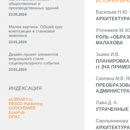
ИСТОРИЯ АРХ
общественных и
производственных зданий
Васильев Н.Ю. 
23.05.2024
АРХИТЕКТУРА
Малая картина. Общий курс
Уточников М. Ю
композиции в станковой
живописи
РОЛЬ «ОБРАЗ
23.01.2024
МАЛАХОВА
Дизайн-проект элементов
Зыкин И.В.
визуального стиля
ПЛАНИРОВКА 
социокультурного события
гг. (НА ПРИМ
23.01.2024
Скопина М.В. Я
ПРЕОБРАЗОВ
ИНДЕКСАЦИЯ
АДМИНИСТРА
eLIBRARY.ru
Лава Д. А.
EBSCO Publishing
ULRICHSWEB
УТРАЧЕННЫЕ 
EuroPub
DOAJ
Смольянинова Т
АРХИТЕКТУРА