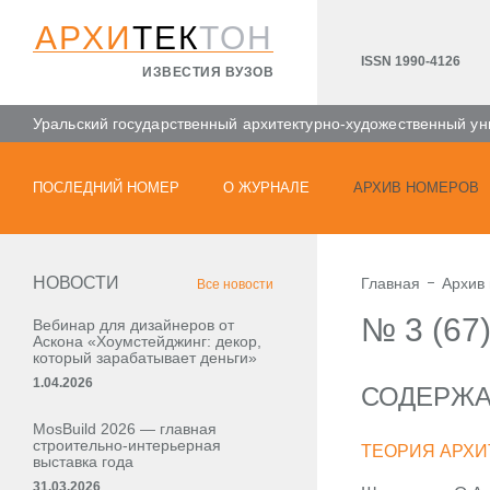
АРХИ
ТЕК
ТОН
ISSN 1990-4126
ИЗВЕСТИЯ ВУЗОВ
Уральский государственный архитектурно-художественный ун
ПОСЛЕДНИЙ НОМЕР
О ЖУРНАЛЕ
АРХИВ НОМЕРОВ
НОВОСТИ
Главная
Архив
Все новости
№ 3 (67
Вебинар для дизайнеров от
Аскона «Хоумстейджинг: декор,
который зарабатывает деньги»
1.04.2026
СОДЕРЖ
MosBuild 2026 — главная
строительно-интерьерная
ТЕОРИЯ АРХИ
выставка года
31.03.2026