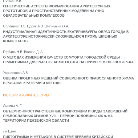
Пучков М.В.
ГЕНЕТИЧЕСКИЕ АСПЕКТЫ ФОРМИРОВАНИЯ АРХИТЕКТУРНЫХ
ПРОТОТИПОВ И ПРОСТРАНСТВЕННЫХ МОДЕЛЕЙ НАУЧНО-
ОБРАЗОВАТЕЛЬНЫХ КОМПЛЕКСОВ
Солонина Н.С. Цорик А.В. Шипицына О.А.
ИНДУСТРИАЛЬНАЯ ИДЕНТИЧНОСТЬ ЕКАТЕРИНБУРГА: ОБРАЗ ГОРОДА В
АРХИТЕКТУРЕ ИСТОРИЧЕСКИ СЛОЖИВШИХСЯ ПРОМЫШЛЕННЫХ
КОМПЛЕКСОВ
Горбань Н.В. Белова Д. А.
О МЕТОДАХ ИЗМЕРЕНИЯ КАЧЕСТВ КОМФОРТА ГОРОДСКОЙ СРЕДЫ
ПРИМЕНИМЫХ ДЛЯ РАБОТЫ АРХИТЕКТОРА НА ПРИМЕРЕ ЖЕЛЕЗНОГОРСКА
Украинцева А.В.
ОЦЕНКА ПРОЕКТНЫХ РЕШЕНИЙ СОВРЕМЕННОГО ПРАВОСЛАВНОГО ХРАМА
В РОССИИ: КРИТЕРИИ И МЕТОДЫ
ИСТОРИЯ АРХИТЕКТУРЫ
Лызина А. Г.
ОБЪЕМНО-ПРОСТРАНСТВЕННЫЕ КОМПОЗИЦИИ И ВИДЫ ЗАВЕРШЕНИЙ
ПРАВОСЛАВНЫХ ХРАМОВ XVIII – ПЕРВОЙ ПОЛОВИНЫ XIX в. НА
ТЕРРИТОРИИ ПЕНЗЕНСКОЙ ОБЛАСТИ
Ли Цзян
ПИКТОГРАММА И МЕТАФОРА В СИСТЕМЕ ДРЕВНЕЙ КИТАЙСКОЙ