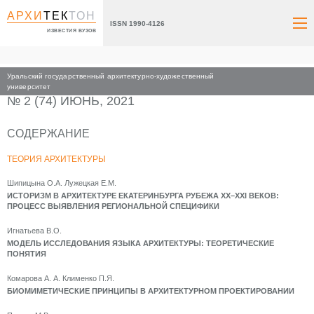
АРХИ
ТЕК
ТОН
ISSN 1990-4126
ИЗВЕСТИЯ ВУЗОВ
Уральский государственный архитектурно-художественный
Главная
Архив номеров
2021
университет
№ 2 (74) ИЮНЬ, 2021
СОДЕРЖАНИЕ
ТЕОРИЯ АРХИТЕКТУРЫ
Шипицына О.А. Лужецкая Е.М.
ИСТОРИЗМ В АРХИТЕКТУРЕ ЕКАТЕРИНБУРГА РУБЕЖА XX–XXI ВЕКОВ:
ПРОЦЕСС ВЫЯВЛЕНИЯ РЕГИОНАЛЬНОЙ СПЕЦИФИКИ
Игнатьева В.О.
МОДЕЛЬ ИССЛЕДОВАНИЯ ЯЗЫКА АРХИТЕКТУРЫ: ТЕОРЕТИЧЕСКИЕ
ПОНЯТИЯ
Комарова А. А. Клименко П.Я.
БИОМИМЕТИЧЕСКИЕ ПРИНЦИПЫ В АРХИТЕКТУРНОМ ПРОЕКТИРОВАНИИ