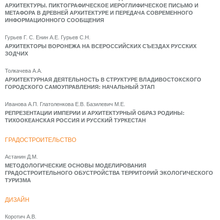
АРХИТЕКТУРЫ. ПИКТОГРАФИЧЕСКОЕ ИЕРОГЛИФИЧЕСКОЕ ПИСЬМО И
МЕТАФОРА В ДРЕВНЕЙ АРХИТЕКТУРЕ И ПЕРЕДАЧА СОВРЕМЕННОГО
ИНФОРМАЦИОННОГО СООБЩЕНИЯ
Гурьев Г. С. Енин А.Е. Гурьев С.Н.
АРХИТЕКТОРЫ ВОРОНЕЖА НА ВСЕРОССИЙСКИХ СЪЕЗДАХ РУССКИХ
ЗОДЧИХ
Толкачева А.А.
АРХИТЕКТУРНАЯ ДЕЯТЕЛЬНОСТЬ В СТРУКТУРЕ ВЛАДИВОСТОКСКОГО
ГОРОДСКОГО САМОУПРАВЛЕНИЯ: НАЧАЛЬНЫЙ ЭТАП
Иванова А.П. Глатоленкова Е.В. Базилевич М.Е.
РЕПРЕЗЕНТАЦИИ ИМПЕРИИ И АРХИТЕКТУРНЫЙ ОБРАЗ РОДИНЫ:
ТИХООКЕАНСКАЯ РОССИЯ И РУССКИЙ ТУРКЕСТАН
ГРАДОСТРОИТЕЛЬСТВО
Астанин Д.М.
МЕТОДОЛОГИЧЕСКИЕ ОСНОВЫ МОДЕЛИРОВАНИЯ
ГРАДОСТРОИТЕЛЬНОГО ОБУСТРОЙСТВА ТЕРРИТОРИЙ ЭКОЛОГИЧЕСКОГО
ТУРИЗМА
ДИЗАЙН
Коротич А.В.