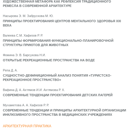
ХУДОЖЕСТВЕННАЯ МЕТАФОРА КАК РЕФЛЕКСИЯ ТРАДИЦИОННОГО
РЕМЕСЛА В СОВРЕМЕННОЙ АРХИТЕКТУРЕ
Насырова Э. М. Забрускова М. Ю.
ПРИНЦИПЫ ПРОЕКТИРОВАНИЯ ЦЕНТРОВ МЕНТАЛЬНОГО ЗДОРОВЬЯ XXI
ВЕКА
Валеева С.М. Хафизов Р. Р.
ПРИНЦИПЫ ФОРМИРОВАНИЯ ФУНКЦИОНАЛЬНО-ПЛАНИРОВОЧНОЙ
СТРУКТУРЫ ПРИЮТОВ ДЛЯ ЖИВОТНЫХ
Фомина Э. В. Барсукова Н.И.
ОТКРЫТЫЕ РЕКРЕАЦИОННЫЕ ПРОСТРАНСТВА НА ВОДЕ
Репа Д. А.
СУЩНОСТНО-ДЕФИНИЦИОННЫЙ АНАЛИЗ ПОНЯТИЯ «ТУРИСТСКО-
РЕКРЕАЦИОННОЕ ПРОСТРАНСТВО»
Вафина Д. А. Ахтямов И.И. Ахтямова Р. Х.
СОВРЕМЕННЫЕ ТЕНДЕНЦИИ ПРОЕКТИРОВАНИЯ ДЕТСКИХ ЛАГЕРЕЙ
Мухаметова А. А. Хафизов Р. Р.
СОВРЕМЕННЫЕ ТЕНДЕНЦИИ И ПРИНЦИПЫ АРХИТЕКТУРНОЙ ОРГАНИЗАЦИИ
ИНКЛЮЗИВНОГО ПРОСТРАНСТВА В МЕДИЦИНСКИХ УЧРЕЖДЕНИЯХ
АРХИТЕКТУРНАЯ ПРАКТИКА