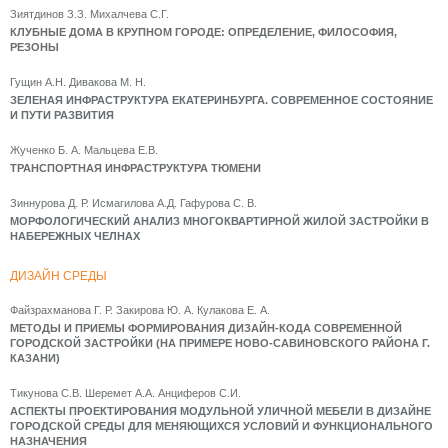
Зиятдинов З.З. Михалчева С.Г.
КЛУБНЫЕ ДОМА В КРУПНОМ ГОРОДЕ: ОПРЕДЕЛЕНИЕ, ФИЛОСОФИЯ,
РЕЗОНЫ
Гущин А.Н. Дивакова М. Н.
ЗЕЛЕНАЯ ИНФРАСТРУКТУРА ЕКАТЕРИНБУРГА. СОВРЕМЕННОЕ СОСТОЯНИЕ
И ПУТИ РАЗВИТИЯ
Жученко Б. А. Мальцева Е.В.
ТРАНСПОРТНАЯ ИНФРАСТРУКТУРА ТЮМЕНИ
Зиннурова Д. Р. Исмагилова А.Д. Гафурова С. В.
МОРФОЛОГИЧЕСКИЙ АНАЛИЗ МНОГОКВАРТИРНОЙ ЖИЛОЙ ЗАСТРОЙКИ В
НАБЕРЕЖНЫХ ЧЕЛНАХ
ДИЗАЙН СРЕДЫ
Файзрахманова Г. Р. Закирова Ю. А. Кулакова Е. А.
МЕТОДЫ И ПРИЕМЫ ФОРМИРОВАНИЯ ДИЗАЙН-КОДА СОВРЕМЕННОЙ
ГОРОДСКОЙ ЗАСТРОЙКИ (НА ПРИМЕРЕ НОВО-САВИНОВСКОГО РАЙОНА Г.
КАЗАНИ)
Тикунова С.В. Шеремет А.А. Анциферов С.И.
АСПЕКТЫ ПРОЕКТИРОВАНИЯ МОДУЛЬНОЙ УЛИЧНОЙ МЕБЕЛИ В ДИЗАЙНЕ
ГОРОДСКОЙ СРЕДЫ ДЛЯ МЕНЯЮЩИХСЯ УСЛОВИЙ И ФУНКЦИОНАЛЬНОГО
НАЗНАЧЕНИЯ