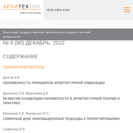
АРХИ
ТЕК
ТОН
ISSN 1990-4126
ИЗВЕСТИЯ ВУЗОВ
Уральский государственный архитектурно-художественный
Главная
Архив номеров
2022
университет
№ 4 (80) ДЕКАБРЬ, 2022
СОДЕРЖАНИЕ
ТЕОРИЯ АРХИТЕКТУРЫ
Долгов А.В.
НЕИЗМЕННОСТЬ ПРИНЦИПОВ АРХИТЕКТУРНОЙ ОРДИНАЦИИ
Данилова Э.В. Федосеева Д.В.
РАЗВИТИЕ КОНЦЕПЦИИ ПАЛИМПСЕСТА В АРХИТЕКТУРНОЙ ТЕОРИИ И
ПРАКТИКЕ
Меренков А.В. Янковская Ю.С.
СЕВЕРНЫЙ ДОМ. ИННОВАЦИОННЫЕ ПОДХОДЫ К ПРОЕКТИРОВАНИЮ
Сафонова Е.В.