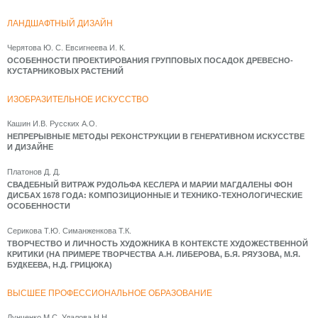
ЛАНДШАФТНЫЙ ДИЗАЙН
Черятова Ю. С. Евсигнеева И. К.
ОСОБЕННОСТИ ПРОЕКТИРОВАНИЯ ГРУППОВЫХ ПОСАДОК ДРЕВЕСНО-
КУСТАРНИКОВЫХ РАСТЕНИЙ
ИЗОБРАЗИТЕЛЬНОЕ ИСКУССТВО
Кашин И.В. Русских А.О.
НЕПРЕРЫВНЫЕ МЕТОДЫ РЕКОНСТРУКЦИИ В ГЕНЕРАТИВНОМ ИСКУССТВЕ
И ДИЗАЙНЕ
Платонов Д. Д.
СВАДЕБНЫЙ ВИТРАЖ РУДОЛЬФА КЕСЛЕРА И МАРИИ МАГДАЛЕНЫ ФОН
ДИСБАХ 1678 ГОДА: КОМПОЗИЦИОННЫЕ И ТЕХНИКО-ТЕХНОЛОГИЧЕСКИЕ
ОСОБЕННОСТИ
Серикова Т.Ю. Симанженкова Т.К.
ТВОРЧЕСТВО И ЛИЧНОСТЬ ХУДОЖНИКА В КОНТЕКСТЕ ХУДОЖЕСТВЕННОЙ
КРИТИКИ (НА ПРИМЕРЕ ТВОРЧЕСТВА А.Н. ЛИБЕРОВА, Б.Я. РЯУЗОВА, М.Я.
БУДКЕЕВА, Н.Д. ГРИЦЮКА)
ВЫСШЕЕ ПРОФЕССИОНАЛЬНОЕ ОБРАЗОВАНИЕ
Лунченко М.С. Удалова Н.Н.