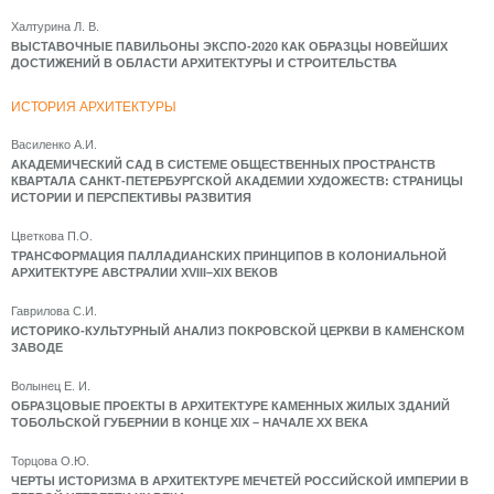
Халтурина Л. В.
ВЫСТАВОЧНЫЕ ПАВИЛЬОНЫ ЭКСПО-2020 КАК ОБРАЗЦЫ НОВЕЙШИХ
ДОСТИЖЕНИЙ В ОБЛАСТИ АРХИТЕКТУРЫ И СТРОИТЕЛЬСТВА
ИСТОРИЯ АРХИТЕКТУРЫ
Василенко А.И.
АКАДЕМИЧЕСКИЙ САД В СИСТЕМЕ ОБЩЕСТВЕННЫХ ПРОСТРАНСТВ
КВАРТАЛА САНКТ-ПЕТЕРБУРГСКОЙ АКАДЕМИИ ХУДОЖЕСТВ: СТРАНИЦЫ
ИСТОРИИ И ПЕРСПЕКТИВЫ РАЗВИТИЯ
Цветкова П.О.
ТРАНСФОРМАЦИЯ ПАЛЛАДИАНСКИХ ПРИНЦИПОВ В КОЛОНИАЛЬНОЙ
АРХИТЕКТУРЕ АВСТРАЛИИ XVIII–XIX ВЕКОВ
Гаврилова С.И.
ИСТОРИКО-КУЛЬТУРНЫЙ АНАЛИЗ ПОКРОВСКОЙ ЦЕРКВИ В КАМЕНСКОМ
ЗАВОДЕ
Волынец Е. И.
ОБРАЗЦОВЫЕ ПРОЕКТЫ В АРХИТЕКТУРЕ КАМЕННЫХ ЖИЛЫХ ЗДАНИЙ
ТОБОЛЬСКОЙ ГУБЕРНИИ В КОНЦЕ XIX – НАЧАЛЕ XX ВЕКА
Торцова О.Ю.
ЧЕРТЫ ИСТОРИЗМА В АРХИТЕКТУРЕ МЕЧЕТЕЙ РОССИЙСКОЙ ИМПЕРИИ В