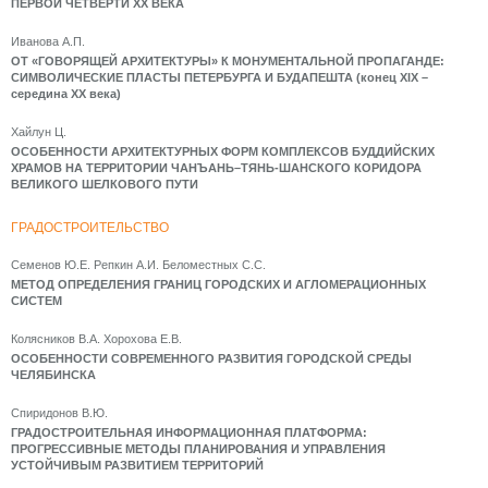
ПЕРВОЙ ЧЕТВЕРТИ XX ВЕКА
Иванова А.П.
ОТ «ГОВОРЯЩЕЙ АРХИТЕКТУРЫ» К МОНУМЕНТАЛЬНОЙ ПРОПАГАНДЕ:
СИМВОЛИЧЕСКИЕ ПЛАСТЫ ПЕТЕРБУРГА И БУДАПЕШТА (конец XIX –
середина XX века)
Хайлун Ц.
ОСОБЕННОСТИ АРХИТЕКТУРНЫХ ФОРМ КОМПЛЕКСОВ БУДДИЙСКИХ
ХРАМОВ НА ТЕРРИТОРИИ ЧАНЪАНЬ–ТЯНЬ-ШАНСКОГО КОРИДОРА
ВЕЛИКОГО ШЕЛКОВОГО ПУТИ
ГРАДОСТРОИТЕЛЬСТВО
Семенов Ю.Е. Репкин А.И. Беломестных С.С.
МЕТОД ОПРЕДЕЛЕНИЯ ГРАНИЦ ГОРОДСКИХ И АГЛОМЕРАЦИОННЫХ
СИСТЕМ
Колясников В.А. Хорохова Е.В.
ОСОБЕННОСТИ СОВРЕМЕННОГО РАЗВИТИЯ ГОРОДСКОЙ СРЕДЫ
ЧЕЛЯБИНСКА
Спиридонов В.Ю.
ГРАДОСТРОИТЕЛЬНАЯ ИНФОРМАЦИОННАЯ ПЛАТФОРМА:
ПРОГРЕССИВНЫЕ МЕТОДЫ ПЛАНИРОВАНИЯ И УПРАВЛЕНИЯ
УСТОЙЧИВЫМ РАЗВИТИЕМ ТЕРРИТОРИЙ