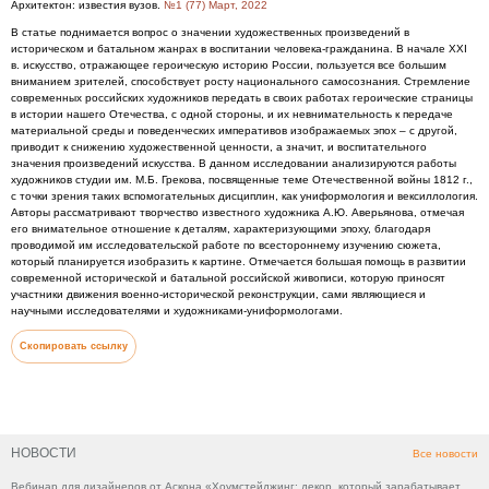
Архитектон: известия вузов.
№1 (77) Март, 2022
В статье поднимается вопрос о значении художественных произведений в
историческом и батальном жанрах в воспитании человека-гражданина. В начале ХХI
в. искусство, отражающее героическую историю России, пользуется все большим
вниманием зрителей, способствует росту национального самосознания. Стремление
современных российских художников передать в своих работах героические страницы
в истории нашего Отечества, с одной стороны, и их невнимательность к передаче
материальной среды и поведенческих императивов изображаемых эпох – с другой,
приводит к снижению художественной ценности, а значит, и воспитательного
значения произведений искусства. В данном исследовании анализируются работы
художников студии им. М.Б. Грекова, посвященные теме Отечественной войны 1812 г.,
с точки зрения таких вспомогательных дисциплин, как униформология и вексиллология.
Авторы рассматривают творчество известного художника А.Ю. Аверьянова, отмечая
его внимательное отношение к деталям, характеризующими эпоху, благодаря
проводимой им исследовательской работе по всестороннему изучению сюжета,
который планируется изобразить к картине. Отмечается большая помощь в развитии
современной исторической и батальной российской живописи, которую приносят
участники движения военно-исторической реконструкции, сами являющиеся и
научными исследователями и художниками-униформологами.
Скопировать ссылку
НОВОСТИ
Все новости
Вебинар для дизайнеров от Аскона «Хоумстейджинг: декор, который зарабатывает