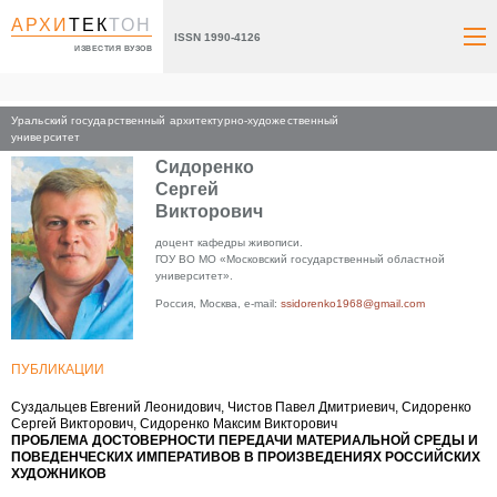
АРХИ
ТЕК
ТОН
ISSN 1990-4126
ИЗВЕСТИЯ ВУЗОВ
Уральский государственный архитектурно-художественный
Главная
университет
Сидоренко
Сергей
Викторович
доцент кафедры живописи.
ГОУ ВО МО «Московский государственный областной
университет».
Россия, Москва, e-mail:
ssidorenko1968@gmail.com
ПУБЛИКАЦИИ
Суздальцев Евгений Леонидович, Чистов Павел Дмитриевич, Сидоренко
Сергей Викторович, Сидоренко Максим Викторович
ПРОБЛЕМА ДОСТОВЕРНОСТИ ПЕРЕДАЧИ МАТЕРИАЛЬНОЙ СРЕДЫ И
ПОВЕДЕНЧЕСКИХ ИМПЕРАТИВОВ В ПРОИЗВЕДЕНИЯХ РОССИЙСКИХ
ХУДОЖНИКОВ