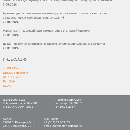
Магистерская диссертация по архитектурно-ландшафтному проектированию
7.05.2026
Архитектура первых отечественных крупнопанельных малоэтажных жилых,
общественных и производственных зданий
23.05.2024
Малая картина. Общий курс композиции в станковой живописи
23.01.2024
Дизайн-проект элементов визуального стиля социокультурного события
23.01.2024
ИНДЕКСАЦИЯ
eLIBRARY.ru
EBSCO Publishing
ULRICHSWEB
EuroPub
DOAJ
ISSN 1990-4126
Регистрация СМИ
© Архитектон, 2004–2026
эл. № фс 77-70832
© УрГАХУ, 2004–2026
от 30.08.2017
Адрес:
Тел./ факс
620075, Екатеринбург,
+7 (343) 221-29-53
ул. К. Либкнехта, 23
email: architecton@usaaa.ru