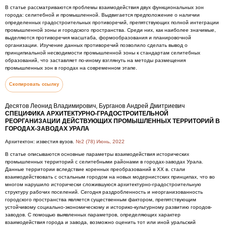
В статье рассматриваются проблемы взаимодействия двух функциональных зон
города: селитебной и промышленной. Выдвигается предположение о наличии
определенных градостроительных противоречий, препятствующих полной интеграции
промышленной зоны и городского пространства. Среди них, как наиболее значимые,
выделяются противоречия масштаба, формообразования и планировочной
организации. Изучение данных противоречий позволило сделать вывод о
принципиальной несводимости промышленной зоны к стандартам селитебных
образований, что заставляет по-иному взглянуть на методы размещения
промышленных зон в городах на современном этапе.
Скопировать ссылку
Десятов Леонид Владимирович, Бурганов Андрей Дмитриевич
СПЕЦИФИКА АРХИТЕКТУРНО-ГРАДОСТРОИТЕЛЬНОЙ
РЕОРГАНИЗАЦИИ ДЕЙСТВУЮЩИХ ПРОМЫШЛЕННЫХ ТЕРРИТОРИЙ В
ГОРОДАХ-ЗАВОДАХ УРАЛА
Архитектон: известия вузов.
№2 (78) Июнь, 2022
В статье описываются основные параметры взаимодействия исторических
промышленных территорий с селитебными районами в городах-заводах Урала.
Данные территории вследствие коренных преобразований в XX в. стали
взаимодействовать с остальным городом на новых модернистских принципах, что во
многом нарушило исторически сложившуюся архитектурно-градостроительную
структуру рабочих поселений. Сегодня раздробленность и неорганизованность
городского пространства является существенным фактором, препятствующим
устойчивому социально-экономическому и историко-культурному развитию городов-
заводов. С помощью выявленных параметров, определяющих характер
взаимодействия города и завода, возможно оценить тот или иной уральский