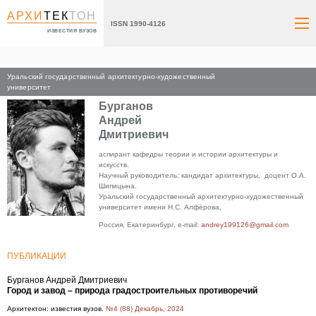
АРХИ
ТЕК
ТОН
ISSN 1990-4126
ИЗВЕСТИЯ ВУЗОВ
Уральский государственный архитектурно-художественный
Главная
университет
Бурганов
Андрей
Дмитриевич
аспирант кафедры теории и истории архитектуры и
искусств.
Научный руководитель: кандидат архитектуры, доцент О.А.
Шипицына.
Уральский государственный архитектурно-художественный
университет имени Н.С. Алфёрова,
Россия, Екатеринбург, e-mail:
andrey199126@gmail.com
ПУБЛИКАЦИИ
Бурганов Андрей Дмитриевич
Город и завод – природа градостроительных противоречий
Архитектон: известия вузов.
№4 (88) Декабрь, 2024