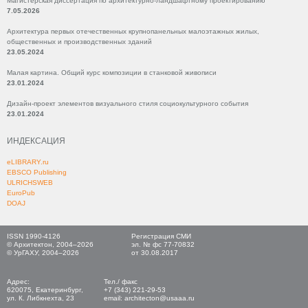
Магистерская диссертация по архитектурно-ландшафтному проектированию
7.05.2026
Архитектура первых отечественных крупнопанельных малоэтажных жилых,
общественных и производственных зданий
23.05.2024
Малая картина. Общий курс композиции в станковой живописи
23.01.2024
Дизайн-проект элементов визуального стиля социокультурного события
23.01.2024
ИНДЕКСАЦИЯ
eLIBRARY.ru
EBSCO Publishing
ULRICHSWEB
EuroPub
DOAJ
ISSN 1990-4126
Регистрация СМИ
© Архитектон, 2004–2026
эл. № фс 77-70832
© УрГАХУ, 2004–2026
от 30.08.2017
Адрес:
Тел./ факс
620075, Екатеринбург,
+7 (343) 221-29-53
ул. К. Либкнехта, 23
email: architecton@usaaa.ru