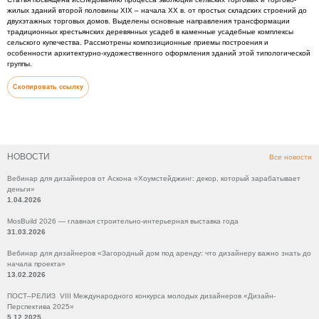
жилых зданий второй половины XIX – начала XX в. от простых складских строений до
двухэтажных торговых домов. Выделены основные направления трансформации
традиционных крестьянских деревянных усадеб в каменные усадебные комплексы
сельского купечества. Рассмотрены композиционные приемы построения и
особенности архитектурно-художественного оформления зданий этой типологической
группы.
Скопировать ссылку
НОВОСТИ
Все новости
Вебинар для дизайнеров от Аскона «Хоумстейджинг: декор, который зарабатывает
деньги»
1.04.2026
MosBuild 2026 — главная строительно-интерьерная выставка года
31.03.2026
Вебинар для дизайнеров «Загородный дом под аренду: что дизайнеру важно знать до
начала проекта»
13.02.2026
ПОСТ–РЕЛИЗ VIII Международного конкурса молодых дизайнеров «Дизайн-
Перспектива 2025»
5.12.2025