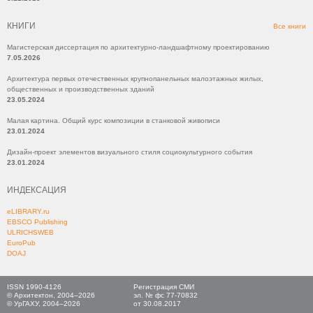
КНИГИ
Все книги
Магистерская диссертация по архитектурно-ландшафтному проектированию
7.05.2026
Архитектура первых отечественных крупнопанельных малоэтажных жилых,
общественных и производственных зданий
23.05.2024
Малая картина. Общий курс композиции в станковой живописи
23.01.2024
Дизайн-проект элементов визуального стиля социокультурного события
23.01.2024
ИНДЕКСАЦИЯ
eLIBRARY.ru
EBSCO Publishing
ULRICHSWEB
EuroPub
DOAJ
ISSN 1990-4126
Регистрация СМИ
© Архитектон, 2004–2026
эл. № фс 77-70832
© УрГАХУ, 2004–2026
от 30.08.2017