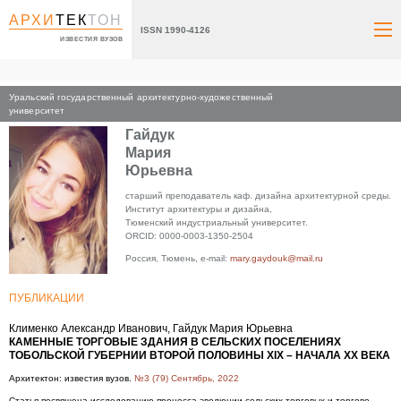
АРХИ
ТЕК
ТОН
ISSN 1990-4126
ИЗВЕСТИЯ ВУЗОВ
Уральский государственный архитектурно-художественный
Главная
университет
Гайдук
Мария
Юрьевна
старший преподаватель каф. дизайна архитектурной среды.
Институт архитектуры и дизайна,
Тюменский индустриальный университет.
ORCID: 0000-0003-1350-2504
Россия, Тюмень, e-mail:
mary.gaydouk@mail.ru
ПУБЛИКАЦИИ
Клименко Александр Иванович, Гайдук Мария Юрьевна
КАМЕННЫЕ ТОРГОВЫЕ ЗДАНИЯ В СЕЛЬСКИХ ПОСЕЛЕНИЯХ
ТОБОЛЬСКОЙ ГУБЕРНИИ ВТОРОЙ ПОЛОВИНЫ XIX – НАЧАЛА XX ВЕКА
Архитектон: известия вузов.
№3 (79) Сентябрь, 2022
Статья посвящена исследованию процесса эволюции сельских торговых и торгово-