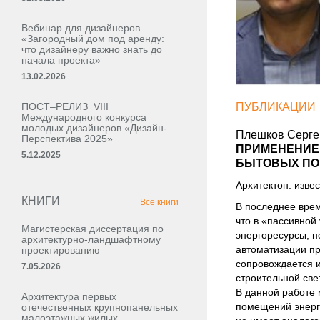
Вебинар для дизайнеров
«Загородный дом под аренду:
что дизайнеру важно знать до
начала проекта»
13.02.2026
ПОСТ–РЕЛИЗ VIII
ПУБЛИКАЦИИ
Международного конкурса
молодых дизайнеров «Дизайн-
Плешков Серге
Перспектива 2025»
ПРИМЕНЕНИЕ 
5.12.2025
БЫТОВЫХ ПО
Архитектон: извес
КНИГИ
Все книги
В последнее врем
что в «пассивной
Магистерская диссертация по
энергоресурсы, н
архитектурно-ландшафтному
автоматизации пр
проектированию
сопровождается 
7.05.2026
строительной све
В данной работе
Архитектура первых
помещений энерг
отечественных крупнопанельных
малоэтажных жилых,