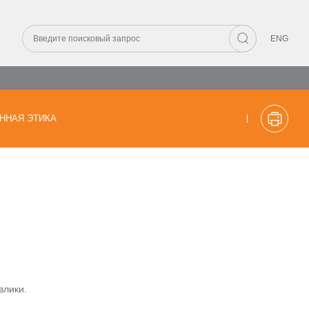
ENG
ННАЯ ЭТИКА
влики.