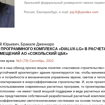
Уральский федеральный университет имени первого
Россия, Екатеринбург, e-mail:
psj-5@yandex.com
й Юрьевич, Бракале Дженнаро
ПРОГРАММНОГО КОМПЛЕКСА «DIALUX-LG» В РАСЧЕ
МЕЩЕНИЙ АО «СОКОЛЬСКИЙ ЦБК»
тия вузов.
№3 (79) Сентябрь, 2022
я в наш обиход прочно вошли понятия «пассивное строительство» 
 устойчивой архитектуре» здание проектируется так, чтобы миними
о и потребности в механическом управлении звуком, светом и теп
оектирования в энергоэффективном строительстве. И, если проект
использованием современных расчетных программ, то проектирова
тотехники –не имеет такой мощной поддержки в виде расчетных к
 мы представляем собственный разработанный расчетный комплекс
оэффективными светотехническими системами на основе полых тру