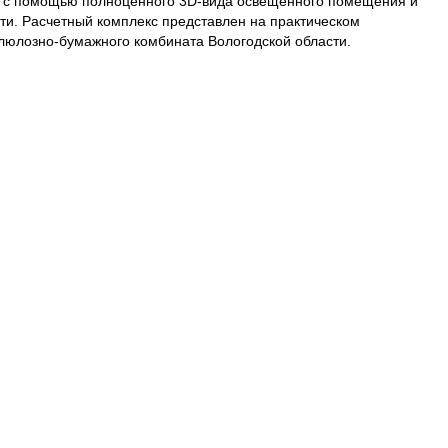
ы с помощью полноценного 3D-вида освещенного помещения и
ти. Расчетный комплекс представлен на практическом
юлозно-бумажного комбината Вологодской области.