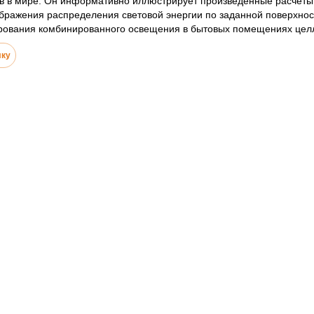
ов в мире. Он информативно иллюстрирует произведенные расчет
бражения распределения световой энергии по заданной поверхнос
рования комбинированного освещения в бытовых помещениях целл
лку