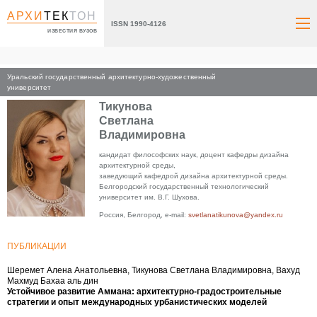
АРХИ
ТЕК
ТОН
ISSN 1990-4126
ИЗВЕСТИЯ ВУЗОВ
Уральский государственный архитектурно-художественный
Главная
университет
Тикунова
Светлана
Владимировна
кандидат философских наук, доцент кафедры дизайна
архитектурной среды,
заведующий кафедрой дизайна архитектурной среды.
Белгородский государственный технологический
университет им. В.Г. Шухова.
Россия, Белгород, e-mail:
svetlanatikunova@yandex.ru
ПУБЛИКАЦИИ
Шеремет Алена Анатольевна, Тикунова Светлана Владимировна, Вахуд
Махмуд Бахаа аль дин
Устойчивое развитие Аммана: архитектурно-градостроительные
стратегии и опыт международных урбанистических моделей