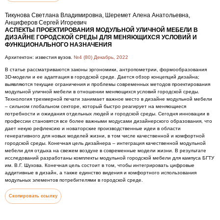
Тикунова Светлана Владимировна, Шеремет Алена Анатольевна,
Анциферов Сергей Игоревич
АСПЕКТЫ ПРОЕКТИРОВАНИЯ МОДУЛЬНОЙ УЛИЧНОЙ МЕБЕЛИ В
ДИЗАЙНЕ ГОРОДСКОЙ СРЕДЫ ДЛЯ МЕНЯЮЩИХСЯ УСЛОВИЙ И
ФУНКЦИОНАЛЬНОГО НАЗНАЧЕНИЯ
Архитектон: известия вузов.
№4 (80) Декабрь, 2022
В статье рассматриваются законы эргономики, антропометрии, формообразования
3D-модели и ее адаптация в городской среде. Дается обзор концепций дизайна;
выявляются текущие ограничения и проблемы современных методов проектирования
модульной уличной мебели в отношении меняющихся условий городской среды.
Технология трехмерной печати занимает важное место в дизайне модульной мебели
– сильном глобальном секторе, который быстро реагирует на меняющиеся
потребности и ожидания отдельных людей и городской среды. Сегодня инновации в
профессии становятся все более важными модусами дизайнерского образования, что
дает некую рефлексию и новаторские производственные идеи в области
генеративного для новых моделей жизни, в том числе качественной и комфортной
городской среды. Конечная цель дизайнера – интеграция качественной модульной
мебели для отдыха на свежем воздухе в современные модели жизни. В результате
исследований разработаны комплекты модульной городской мебели для кампуса БГТУ
им. В.Г. Шухова. Конечная цель состоит в том, чтобы интегрировать цифровые
аддитивные в дизайн, а также единство видения и комфортного использования
модульных элементов потребителями в городской среде.
Скопировать ссылку