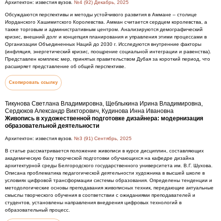
Архитектон: известия вузов.
№4 (92) Декабрь, 2025
Обсуждаются перспективы и методы устойчивого развития в Аммане – столице
Иорданского Хашимитского Королевства. Амман считается сердцем королевства, а
также торговым и административным центром. Анализируются демографический
кризис, внешний долг и концепция планирования и управления этими процессами в
Организации Объединенных Наций до 2030 г. Исследуются внутренние факторы
(инфляция, энергетический кризис, поощрение социальной интеграции и равенства).
Представлен комплекс мер, принятых правительством Дубая за короткий период, что
расширяет представление об общей перспективе.
Скопировать ссылку
Тикунова Светлана Владимировна, Щеблыкина Ирина Владимировна,
Сердюков Александр Викторович, Кудинова Инна Ивановна
Живопись в художественной подготовке дизайнера: модернизация
образовательной деятельности
Архитектон: известия вузов.
№3 (91) Сентябрь, 2025
В статье рассматривается положение живописи в курсе дисциплин, составляющих
академическую базу творческой подготовки обучающихся на кафедре дизайна
архитектурной среды Белгородского государственного университета им. В.Г. Шухова.
Описана проблематика педагогической деятельности художника в высшей школе в
условиях цифровой трансформации системы образования. Определены тенденции и
методологические основы преподавания живописных техник, передающие актуальные
смыслы творческого обучения в соответствии с ожиданиями преподавателей и
студентов, установлены направления внедрения цифровых технологий в
образовательный процесс.