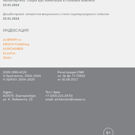
Малая картина. Общий курс композиции в станковой живописи
23.01.2024
Дизайн-проект элементов визуального стиля социокультурного события
23.01.2024
ИНДЕКСАЦИЯ
eLIBRARY.ru
EBSCO Publishing
ULRICHSWEB
EuroPub
DOAJ
ISSN 1990-4126
Регистрация СМИ
© Архитектон, 2004–2026
эл. № фс 77-70832
© УрГАХУ, 2004–2026
от 30.08.2017
Адрес:
Тел./ факс
620075, Екатеринбург,
+7 (343) 221-29-53
ул. К. Либкнехта, 23
email: architecton@usaaa.ru
6+