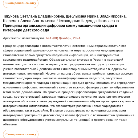
Скопировать ссылку
Тикунова Светлана Владимировна, Щеблыкина Ирина Владимировна,
Шеремет Алена Анатольевна, Чехонадских Надежда Николаевна
Принципы организации цифровой коммуникационной среды в
интерьере детского сада
Архитектон: известия вузов.
№4 (88) Декабрь, 2024
Процесс цифровизации в новом тысячелетии естественным образом охватил все
сферы социальной деятельности человека: по мере взросления медиаресурсы
становятся не только средством получения информации, но и инструментом
социального взаимодействия. Образовательная система в России в настоящий
момент находится в процессе перехода от традиционных методов организации
учебно-воспитательной деятельности к инновационным методикам с внедрением
интерактивных технологий. Несмотря на ряд объективных проблем, таких как высокая
стоимость модернизации, нехватка квалифицированных педагогов, отсутствие
междисциплинарного подхода к организации среды в целом, специалисты определяют
применение цифровых технологий в качестве важного фактора развития образования,
в том числе дошкольного. На практике процесс цифровизации предполагает создание
среды, соответствующей запросам подрастающего поколения, включая техническое
оснащение образовательных учреждений специальными обучающими тренажерами и
интерактивными комплексами, что способствует развитию новых подходов как в
образовании, так и в дизайне. В статье рассматриваются принципы организации
интерьерных пространств детских садов нового формата с возможностью применения
цифрового оборудования с учетом актуальных тенденций в проектировании таких
объектов.
Скопировать ссылку