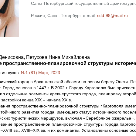
Санкт-Петербургский государственный архитектурн
Россия, Санкт-Петербург, e-mail:
sdd-98@mail.ru
Денисовна, Петухова Нина Михайловна
 пространственно-планировочной структуры историчес
тия вузов.
№1 (81) Март, 2023
рический город в Архангельской области на левом берегу Онеги. 
 г. Город основан в 1447 г. В 2002 г. Городу Каргополю был присво
ил отдельные элементы древнерусского города, планировку второй 
 застройки конца XIX – начала XX в.
ния пространственно-планировочной структуры г.Каргополя имеет
тойчивого развития города, имеющего статус исторического посе
йских туристических маршрутов, включая «Серебряное ожерелье».
ание пространственной планировочной структуры города Каргопо
–XVIII вв., XVIII–XIX вв. и их доминанты. Установлены основные 