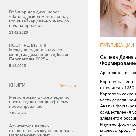
Вебинар для дизайнеров
«Загородный дом под аренду:
что дизайнеру важно знать до
начала проекта»
13.02.2026
ПОСТ–РЕЛИЗ VIII
ПУБЛИКАЦИИ
Международного конкурса
молодых дизайнеров «Дизайн-
Сычева Диана 
Перспектива 2025»
Формирование
5.12.2025
Архитектон: извес
Каргополь – исто
КНИГИ
Все книги
относится к 1380
Каргополь сохран
Магистерская диссертация по
часть деревянной
архитектурно-ландшафтному
Анализ формирова
проектированию
осуществления ус
7.05.2026
элементом росси
Изучено формиров
Архитектура первых
маркеры среды XI
отечественных крупнопанельных
малоэтажных жилых,