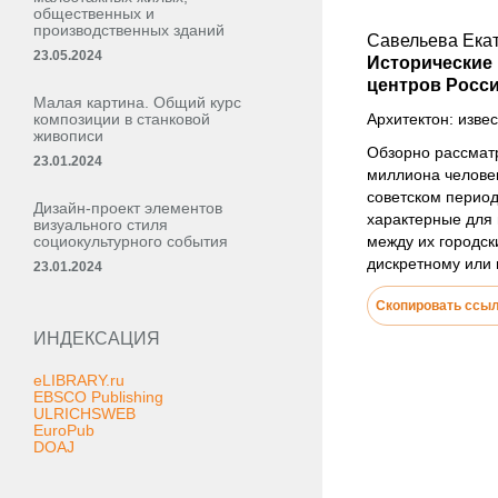
общественных и
производственных зданий
Савельева Ека
23.05.2024
Исторические
центров Росс
Малая картина. Общий курс
композиции в станковой
Архитектон: извес
живописи
Обзорно рассмат
23.01.2024
миллиона человек
советском период
Дизайн-проект элементов
характерные для 
визуального стиля
социокультурного события
между их городск
дискретному или
23.01.2024
Скопировать ссы
ИНДЕКСАЦИЯ
eLIBRARY.ru
EBSCO Publishing
ULRICHSWEB
EuroPub
DOAJ