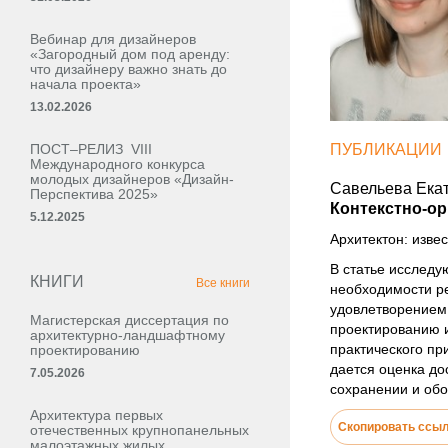
Вебинар для дизайнеров
«Загородный дом под аренду:
что дизайнеру важно знать до
начала проекта»
13.02.2026
ПОСТ–РЕЛИЗ VIII
ПУБЛИКАЦИИ
Международного конкурса
молодых дизайнеров «Дизайн-
Савельева Ека
Перспектива 2025»
Контекстно-о
5.12.2025
Архитектон: извес
В статье исследу
КНИГИ
Все книги
необходимости ре
удовлетворением 
Магистерская диссертация по
проектированию и
архитектурно-ландшафтному
практического пр
проектированию
дается оценка до
7.05.2026
сохранении и обо
Архитектура первых
Скопировать ссы
отечественных крупнопанельных
малоэтажных жилых,