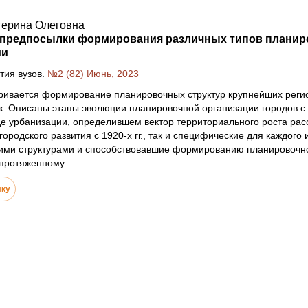
терина Олеговна
 предпосылки формирования различных типов планир
ии
тия вузов.
№2 (82) Июнь, 2023
ривается формирование планировочных структур крупнейших регио
. Описаны этапы эволюции планировочной организации городов с 
е урбанизации, определившем вектор территориального роста рас
городского развития с 1920-х гг., так и специфические для каждог
ими структурами и способствовавшие формированию планировочной
 протяженному.
лку