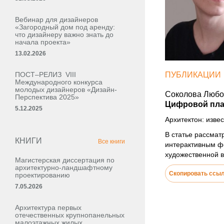
Вебинар для дизайнеров
«Загородный дом под аренду:
что дизайнеру важно знать до
начала проекта»
13.02.2026
ПОСТ–РЕЛИЗ VIII
ПУБЛИКАЦИИ
Международного конкурса
молодых дизайнеров «Дизайн-
Соколова Любо
Перспектива 2025»
Цифровой плак
5.12.2025
Архитектон: извес
В статье рассма
КНИГИ
Все книги
интерактивным ф
художественной в
Магистерская диссертация по
архитектурно-ландшафтному
Скопировать ссы
проектированию
7.05.2026
Архитектура первых
отечественных крупнопанельных
малоэтажных жилых,