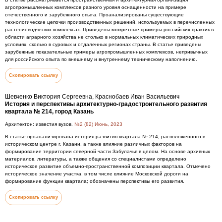
агропромышленных комплексов разного уровня оснащенности на примере
отечественного и зарубежного опыта. Проанализированы существующие
технологические цепочки производственных решений, используемых в перечисленных
растениеводческих комплексах. Приведены конкретные примеры российских практик в
области аграрного хозяйства не столько в нормальных климатических природных
условиях, сколько в суровых и отдаленных регионах страны. В статье приведены
зарубежные показательные примеры агропромышленных комплексов, непривычных
для российского опыта по внешнему и внутреннему техническому наполнению.
Скопировать ссылку
Шевченко Виктория Сергеевна, Краснобаев Иван Васильевич
История и перспективы архитектурно-градостроительного развития
квартала № 214, город Казань
Архитектон: известия вузов.
№2 (82) Июнь, 2023
В статье проанализирована история развития квартала № 214, расположенного в
историческом центре г. Казани, а также влияние различных факторов на
формирование территории северной части Забулачья в целом. На основе архивных
материалов, литературы, а также общения со специалистами определено
историческое развитие объемно-пространственной композиции квартала. Отмечено
историческое значение участка, в том числе влияние Московской дороги на
формирование функции квартала; обозначены перспективы его развития.
Скопировать ссылку