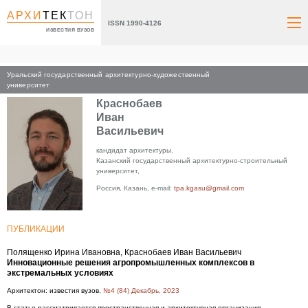
АРХИ
ТЕК
ТОН
ISSN 1990-4126
ИЗВЕСТИЯ ВУЗОВ
Уральский государственный архитектурно-художественный
Главная
университет
Краснобаев
Иван
Васильевич
кандидат архитектуры.
Казанский государственный архитектурно-строительный
университет,
Россия, Казань, e-mail:
tpa.kgasu@gmail.com
ПУБЛИКАЦИИ
Полященко Ирина Ивановна, Краснобаев Иван Васильевич
Инновационные решения агропромышленных комплексов в
экстремальных условиях
Архитектон: известия вузов.
№4 (84) Декабрь, 2023
В статье рассматривается пространственная и архитектурная организация