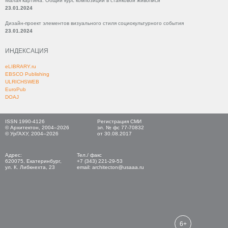
Малая картина. Общий курс композиции в станковой живописи
23.01.2024
Дизайн-проект элементов визуального стиля социокультурного события
23.01.2024
ИНДЕКСАЦИЯ
eLIBRARY.ru
EBSCO Publishing
ULRICHSWEB
EuroPub
DOAJ
ISSN 1990-4126
Регистрация СМИ
© Архитектон, 2004–2026
эл. № фс 77-70832
© УрГАХУ, 2004–2026
от 30.08.2017
Адрес:
Тел./ факс
620075, Екатеринбург,
+7 (343) 221-29-53
ул. К. Либкнехта, 23
email: architecton@usaaa.ru
6+