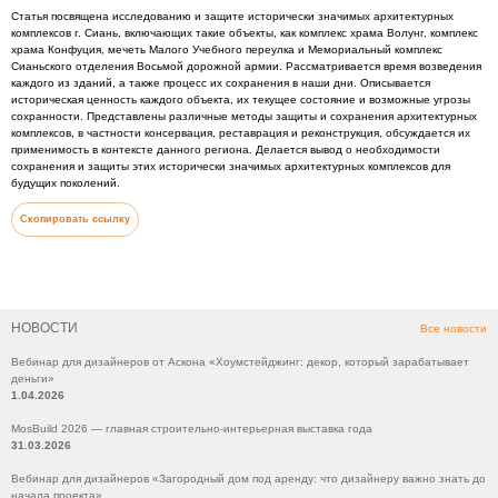
Статья посвящена исследованию и защите исторически значимых архитектурных
комплексов г. Сиань, включающих такие объекты, как комплекс храма Волунг, комплекс
храма Конфуция, мечеть Малого Учебного переулка и Мемориальный комплекс
Сианьского отделения Восьмой дорожной армии. Рассматривается время возведения
каждого из зданий, а также процесс их сохранения в наши дни. Описывается
историческая ценность каждого объекта, их текущее состояние и возможные угрозы
сохранности. Представлены различные методы защиты и сохранения архитектурных
комплексов, в частности консервация, реставрация и реконструкция, обсуждается их
применимость в контексте данного региона. Делается вывод о необходимости
сохранения и защиты этих исторически значимых архитектурных комплексов для
будущих поколений.
Скопировать ссылку
НОВОСТИ
Все новости
Вебинар для дизайнеров от Аскона «Хоумстейджинг: декор, который зарабатывает
деньги»
1.04.2026
MosBuild 2026 — главная строительно-интерьерная выставка года
31.03.2026
Вебинар для дизайнеров «Загородный дом под аренду: что дизайнеру важно знать до
начала проекта»