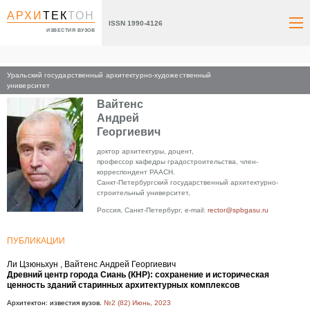
АРХИ
ТЕК
ТОН
ISSN 1990-4126
ИЗВЕСТИЯ ВУЗОВ
Уральский государственный архитектурно-художественный
Главная
университет
Вайтенс
Андрей
Георгиевич
доктор архитектуры, доцент,
профессор кафедры градостроительства, член-
корреспондент РААСН.
Санкт-Петербургский государственный архитектурно-
строительный университет,
Россия, Санкт-Петербург, e-mail:
rector@spbgasu.ru
ПУБЛИКАЦИИ
Ли Цзюньхун , Вайтенс Андрей Георгиевич
Древний центр города Сиань (КНР): сохранение и историческая
ценность зданий старинных архитектурных комплексов
Архитектон: известия вузов.
№2 (82) Июнь, 2023