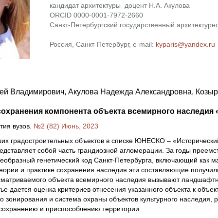
кандидат архитектуры доцент Н.А. Акулова
ORCID 0000-0001-7972-2660
Санкт-Петербургский государственный архитектурно
Россия, Санкт-Петербург, e-mail:
kyparis@yandex.ru
ей Владимирович, Акулова Надежда Александровна, Козыр
охранения компонента объекта всемирного наследия «
тия вузов.
№2 (82) Июнь, 2023
их градостроительных объектов в списке ЮНЕСКО – «Исторический
едставляет собой часть грандиозной агломерации. За годы преемст
еобразный генетический код Санкт-Петербурга, включающий как м
ории и практике сохранения наследия эти составляющие получили
матриваемого объекта всемирного наследия вызывают ландшафтные
тье дается оценка критериев отнесения указанного объекта к объ
о зонирования и система охраны объектов культурного наследия
сохранению и приспособлению территории.