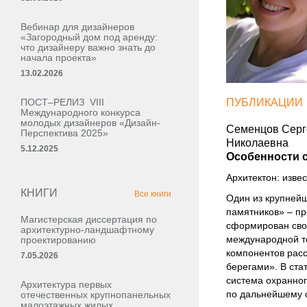
Вебинар для дизайнеров
«Загородный дом под аренду:
что дизайнеру важно знать до
начала проекта»
13.02.2026
ПОСТ–РЕЛИЗ VIII
ПУБЛИКАЦИИ
Международного конкурса
молодых дизайнеров «Дизайн-
Семенцов Серг
Перспектива 2025»
Николаевна
5.12.2025
Особенности с
Архитектон: извес
КНИГИ
Все книги
Один из крупнейш
памятников» – пр
Магистерская диссертация по
сформирован сво
архитектурно-ландшафтному
международной те
проектированию
компонентов расс
7.05.2026
берегами». В ста
система охранног
Архитектура первых
по дальнейшему 
отечественных крупнопанельных
малоэтажных жилых,