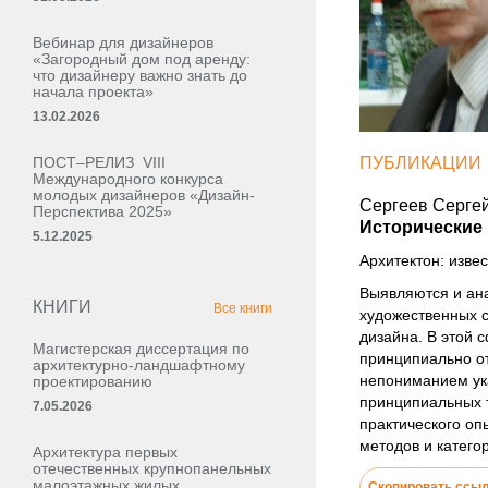
Вебинар для дизайнеров
«Загородный дом под аренду:
что дизайнеру важно знать до
начала проекта»
13.02.2026
ПОСТ–РЕЛИЗ VIII
ПУБЛИКАЦИИ
Международного конкурса
молодых дизайнеров «Дизайн-
Сергеев Сергей
Перспектива 2025»
Исторические
5.12.2025
Архитектон: извес
Выявляются и ана
КНИГИ
Все книги
художественных с
дизайна. В этой 
Магистерская диссертация по
принципиально от
архитектурно-ландшафтному
непониманием ука
проектированию
принципиальных т
7.05.2026
практического о
методов и катего
Архитектура первых
отечественных крупнопанельных
малоэтажных жилых,
Скопировать ссы