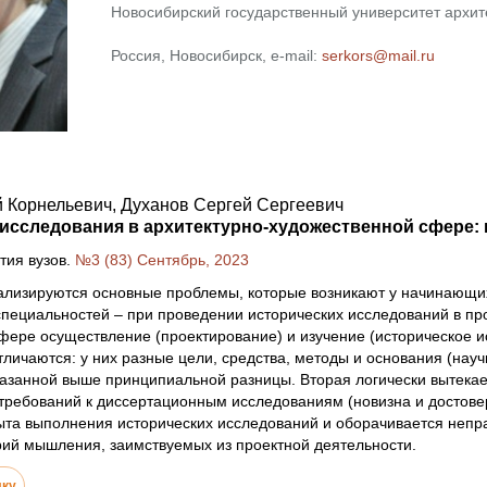
Новосибирский государственный университет архите
Россия, Новосибирск, e-mail:
serkors@mail.ru
 Корнельевич, Духанов Сергей Сергеевич
 исследования в архитектурно-художественной сфере
тия вузов.
№3 (83) Сентябрь, 2023
лизируются основные проблемы, которые возникают у начинающих 
пециальностей – при проведении исторических исследований в пр
сфере осуществление (проектирование) и изучение (историческое
личаются: у них разные цели, средства, методы и основания (нау
занной выше принципиальной разницы. Вторая логически вытекае
ребований к диссертационным исследованиям (новизна и достовер
пыта выполнения исторических исследований и оборачивается неп
рий мышления, заимствуемых из проектной деятельности.
лку