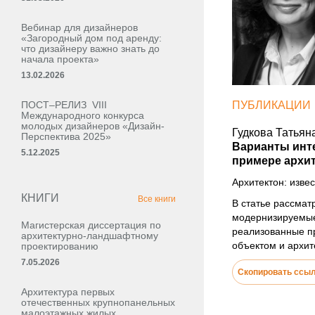
Вебинар для дизайнеров
«Загородный дом под аренду:
что дизайнеру важно знать до
начала проекта»
13.02.2026
ПОСТ–РЕЛИЗ VIII
ПУБЛИКАЦИИ
Международного конкурса
молодых дизайнеров «Дизайн-
Гудкова Татьян
Перспектива 2025»
Варианты инт
5.12.2025
примере архи
Архитектон: извес
КНИГИ
Все книги
В статье рассма
модернизируемые
Магистерская диссертация по
реализованные пр
архитектурно-ландшафтному
объектом и архи
проектированию
7.05.2026
Скопировать ссы
Архитектура первых
отечественных крупнопанельных
малоэтажных жилых,