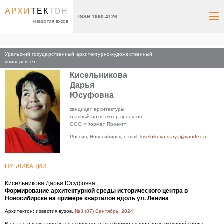
АРХИ
ТЕК
ТОН
ISSN 1990-4126
ИЗВЕСТИЯ ВУЗОВ
Уральский государственный архитектурно-художественный
Главная
университет
Кисельникова
Дарья
Юсуфовна
кандидат архитектуры,
главный архитектор проектов
ООО «Формат Проект»
Россия, Новосибирск, e-mail:
kiselnikova.darya@yandex.ru
ПУБЛИКАЦИИ
Кисельникова Дарья Юсуфовна
Формирование архитектурной среды исторического центра в
Новосибирске на примере кварталов вдоль ул. Ленина
Архитектон: известия вузов.
№3 (87) Сентябрь, 2024
В статье рассматриваются основные этапы формирования архитектурной среды