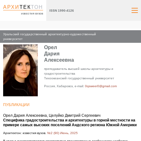
АРХИ
ТЕК
ТОН
ISSN 1990-4126
ИЗВЕСТИЯ ВУЗОВ
Уральский государственный архитектурно-художественный
Главная
университет
Орел
Дария
Алексеевна
преподаватель высшей школы архитектуры и
градостроительства
Тихоокеанский государственный университет
Россия, Хабаровск, e-mail:
0qsweer0@gmail.com
ПУБЛИКАЦИИ
Орел Дария Алексеевна, Целуйко Дмитрий Сергеевич
Специфика градостроительства и архитектуры в горной местности на
примере самых высоких поселений Андского региона Южной Америки
Архитектон: известия вузов.
№2 (90) Июнь, 2025
В статье рассматриваются архитектурно-планировочные особенности наиболее