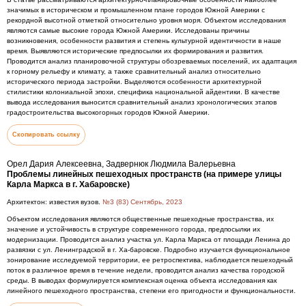
значимых в историческом и промышленном плане городов Южной Америки с
рекордной высотной отметкой относительно уровня моря. Объектом исследования
являются самые высокие города Южной Америки. Исследованы причины
возникновения, особенности развития и степень культурной идентичности в наше
время. Выявляются исторические предпосылки их формирования и развития.
Проводится анализ планировочной структуры обозреваемых поселений, их адаптация
к горному рельефу и климату, а также сравнительный анализ относительно
исторического периода застройки. Выделяются особенности архитектурной
стилистики колониальной эпохи, специфика национальной айдентики. В качестве
вывода исследования выносится сравнительный анализ хронологических этапов
градостроительства высокогорных городов Южной Америки.
Скопировать ссылку
Орел Дария Алексеевна, Задвернюк Людмила Валерьевна
Проблемы линейных пешеходных пространств (на примере улицы
Карла Маркса в г. Хабаровске)
Архитектон: известия вузов.
№3 (83) Сентябрь, 2023
Объектом исследования являются общественные пешеходные пространства, их
значение и устойчивость в структуре современного города, предпосылки их
модернизации. Проводится анализ участка ул. Карла Маркса от площади Ленина до
развязки с ул. Ленинградской в г. Ха-баровске. Подробно изучается функциональное
зонирование исследуемой территории, ее ретроспектива, наблюдается пешеходный
поток в различное время в течение недели, проводится анализ качества городской
среды. В выводах формулируется комплексная оценка объекта исследования как
линейного пешеходного пространства, степени его пригодности и функциональности.