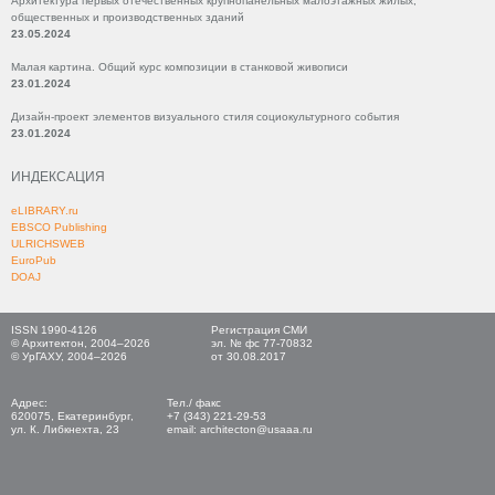
Архитектура первых отечественных крупнопанельных малоэтажных жилых,
общественных и производственных зданий
23.05.2024
Малая картина. Общий курс композиции в станковой живописи
23.01.2024
Дизайн-проект элементов визуального стиля социокультурного события
23.01.2024
ИНДЕКСАЦИЯ
eLIBRARY.ru
EBSCO Publishing
ULRICHSWEB
EuroPub
DOAJ
ISSN 1990-4126
Регистрация СМИ
© Архитектон, 2004–2026
эл. № фс 77-70832
© УрГАХУ, 2004–2026
от 30.08.2017
Адрес:
Тел./ факс
620075, Екатеринбург,
+7 (343) 221-29-53
ул. К. Либкнехта, 23
email: architecton@usaaa.ru