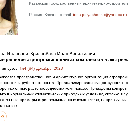
Казанский государственный архитектурно-строитель
Россия, Казань, e-mail:
irina.polyashenko@yandex.ru
на Ивановна, Краснобаев Иван Васильевич
е решения агропромышленных комплексов в экстрем
тия вузов.
№4 (84) Декабрь, 2023
ривается пространственная и архитектурная организация агропро
венного и зарубежного опыта. Проанализированы существующие те
еречисленных растениеводческих комплексах. Приведены конкретн
лько в нормальных климатических природных условиях, сколько в с
зательные примеры агропромышленных комплексов, непривычных д
полнению.
лку