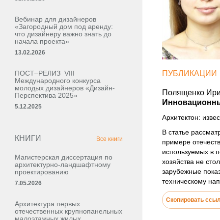
Вебинар для дизайнеров
«Загородный дом под аренду:
что дизайнеру важно знать до
начала проекта»
13.02.2026
ПОСТ–РЕЛИЗ VIII
ПУБЛИКАЦИИ
Международного конкурса
молодых дизайнеров «Дизайн-
Полященко Ири
Перспектива 2025»
Инновационны
5.12.2025
Архитектон: извес
В статье рассмат
КНИГИ
Все книги
примере отечест
используемых в п
Магистерская диссертация по
хозяйства не сто
архитектурно-ландшафтному
зарубежные пока
проектированию
техническому на
7.05.2026
Скопировать ссы
Архитектура первых
отечественных крупнопанельных
малоэтажных жилых,