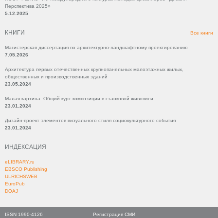
Перспектива 2025»
5.12.2025
КНИГИ
Все книги
Магистерская диссертация по архитектурно-ландшафтному проектированию
7.05.2026
Архитектура первых отечественных крупнопанельных малоэтажных жилых,
общественных и производственных зданий
23.05.2024
Малая картина. Общий курс композиции в станковой живописи
23.01.2024
Дизайн-проект элементов визуального стиля социокультурного события
23.01.2024
ИНДЕКСАЦИЯ
eLIBRARY.ru
EBSCO Publishing
ULRICHSWEB
EuroPub
DOAJ
ISSN 1990-4126
Регистрация СМИ