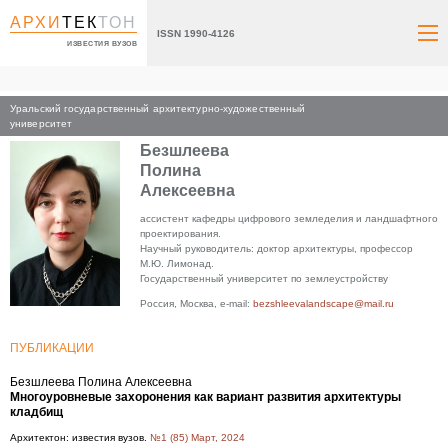
АРХИ
ТЕК
ТОН
ISSN 1990-4126
ИЗВЕСТИЯ ВУЗОВ
Уральский государственный архитектурно-художественный
Главная
университет
Безшлеева
Полина
Алексеевна
ассистент кафедры цифрового земледелия и ландшафтного
проектирования.
Научный руководитель: доктор архитектуры, профессор
М.Ю. Лимонад.
Государственный университет по землеустройству
Россия, Москва, e-mail:
bezshleevalandscape@mail.ru
ПУБЛИКАЦИИ
Безшлеева Полина Алексеевна
Многоуровневые захоронения как вариант развития архитектуры
кладбищ
Архитектон: известия вузов.
№1 (85) Март, 2024