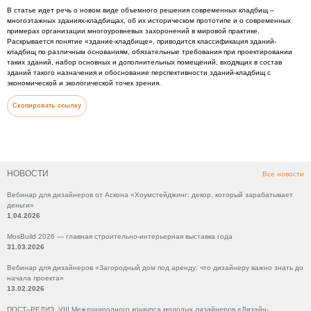
В статье идет речь о новом виде объeмного решения современных кладбищ –
многоэтажных зданиях-кладбищах, об их историческом прототипе и о современных
примерах организации многоуровневых захоронений в мировой практике.
Раскрывается понятие «здание-кладбище», приводится классификация зданий-
кладбищ по различным основаниям, обязательные требования при проектировании
таких зданий, набор основных и дополнительных помещений, входящих в состав
зданий такого назначения и обоснование перспективности зданий-кладбищ с
экономической и экологической точек зрения.
Скопировать ссылку
НОВОСТИ
Все новости
Вебинар для дизайнеров от Аскона «Хоумстейджинг: декор, который зарабатывает
деньги»
1.04.2026
MosBuild 2026 — главная строительно-интерьерная выставка года
31.03.2026
Вебинар для дизайнеров «Загородный дом под аренду: что дизайнеру важно знать до
начала проекта»
13.02.2026
ПОСТ–РЕЛИЗ VIII Международного конкурса молодых дизайнеров «Дизайн-