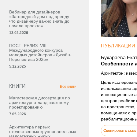
Вебинар для дизайнеров
«Загородный дом под аренду:
что дизайнеру важно знать до
начала проекта»
13.02.2026
ПОСТ–РЕЛИЗ VIII
ПУБЛИКАЦИИ
Международного конкурса
молодых дизайнеров «Дизайн-
Бухараева Ека
Перспектива 2025»
Особенности а
5.12.2025
Архитектон: извес
Цель исследовани
КНИГИ
Все книги
использование а
инновационные ад
Магистерская диссертация по
центров реабилит
архитектурно-ландшафтному
на пространство,
проектированию
помещениях с пр
7.05.2026
реабилитационн
Архитектура первых
Скопировать ссы
отечественных крупнопанельных
малоэтажных жилых,