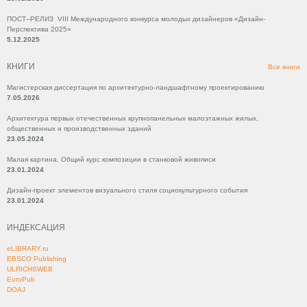
ПОСТ–РЕЛИЗ VIII Международного конкурса молодых дизайнеров «Дизайн-
Перспектива 2025»
5.12.2025
КНИГИ
Все книги
Магистерская диссертация по архитектурно-ландшафтному проектированию
7.05.2026
Архитектура первых отечественных крупнопанельных малоэтажных жилых,
общественных и производственных зданий
23.05.2024
Малая картина. Общий курс композиции в станковой живописи
23.01.2024
Дизайн-проект элементов визуального стиля социокультурного события
23.01.2024
ИНДЕКСАЦИЯ
eLIBRARY.ru
EBSCO Publishing
ULRICHSWEB
EuroPub
DOAJ