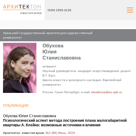
АРХИ
ТЕК
ТОН
ISSN 1990-4126
ИЗВЕСТИЯ ВУЗОВ
Уральский государственный архитектурно-художественный
Главная
университет
Обухова
Юлия
Станиславовна
аспирант.
Научный руководитель: кандидат искусствоведения, доцент
В.Г. Басс.
Школа искусств и культурного наследия. Европейский
университет
Россия, Санкт-Петербург, e-mail:
iobukhova@eu.spb.ru
ПУБЛИКАЦИИ
Обухова Юлия Станиславовна
Психологический аспект метода построения плана малогабаритной
квартиры А. Клейна: возможные источники и влияния
Архитектон: известия вузов.
№2 (86) Июнь, 2024