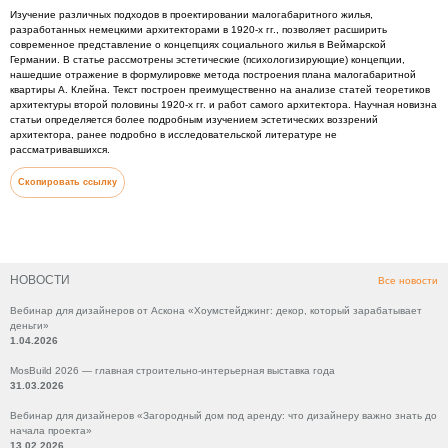
Изучение различных подходов в проектировании малогабаритного жилья,
разработанных немецкими архитекторами в 1920-х гг., позволяет расширить
современное представление о концепциях социального жилья в Веймарской
Германии. В статье рассмотрены эстетические (психологизирующие) концепции,
нашедшие отражение в формулировке метода построения плана малогабаритной
квартиры А. Клейна. Текст построен преимущественно на анализе статей теоретиков
архитектуры второй половины 1920-х гг. и работ самого архитектора. Научная новизна
статьи определяется более подробным изучением эстетических воззрений
архитектора, ранее подробно в исследовательской литературе не
рассматривавшихся.
Скопировать ссылку
НОВОСТИ
Все новости
Вебинар для дизайнеров от Аскона «Хоумстейджинг: декор, который зарабатывает
деньги»
1.04.2026
MosBuild 2026 — главная строительно-интерьерная выставка года
31.03.2026
Вебинар для дизайнеров «Загородный дом под аренду: что дизайнеру важно знать до
начала проекта»
13.02.2026