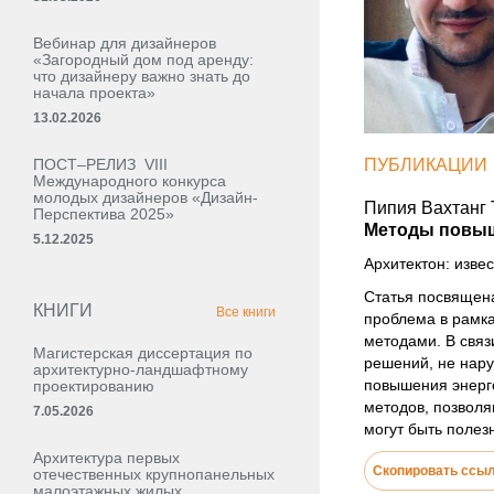
Вебинар для дизайнеров
«Загородный дом под аренду:
что дизайнеру важно знать до
начала проекта»
13.02.2026
ПОСТ–РЕЛИЗ VIII
ПУБЛИКАЦИИ
Международного конкурса
молодых дизайнеров «Дизайн-
Пипия Вахтанг 
Перспектива 2025»
Методы повыш
5.12.2025
Архитектон: извес
Статья посвящена
КНИГИ
Все книги
проблема в рамк
методами. В связ
Магистерская диссертация по
решений, не нар
архитектурно-ландшафтному
повышения энерг
проектированию
методов, позвол
7.05.2026
могут быть полез
Архитектура первых
Скопировать ссы
отечественных крупнопанельных
малоэтажных жилых,