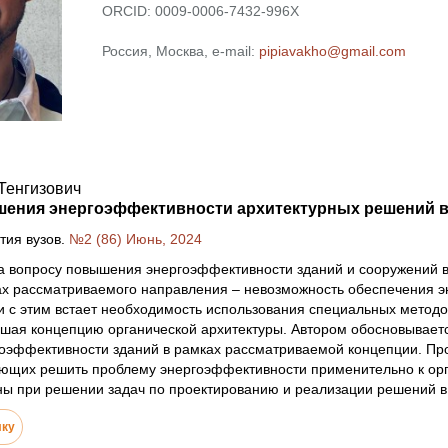
ORCID: 0009-0006-7432-996X
Россия, Москва, e-mail:
pipiavakho@gmail.com
Тенгизович
ения энергоэффективности архитектурных решений в 
тия вузов.
№2 (86) Июнь, 2024
 вопросу повышения энергоэффективности зданий и сооружений в 
ах рассматриваемого направления – невозможность обеспечения э
и с этим встает необходимость использования специальных метод
ушая концепцию органической архитектуры. Автором обосновывае
оэффективности зданий в рамках рассматриваемой концепции. Пр
яющих решить проблему энергоэффективности применительно к ор
ны при решении задач по проектированию и реализации решений в 
лку