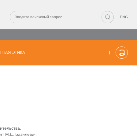
ENG
ННАЯ ЭТИКА
ительства.
нт М.Е. Базилевич.