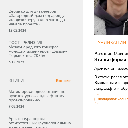
Вебинар для дизайнеров
«Загородный дом под аренду:
что дизайнеру важно знать до
начала проекта»
13.02.2026
ПОСТ–РЕЛИЗ VIII
ПУБЛИКАЦИИ
Международного конкурса
молодых дизайнеров «Дизайн-
Вахонин Макси
Перспектива 2025»
Этапы формиро
5.12.2025
Архитектон: извес
В статье рассмот
КНИГИ
Все книги
Выявлены и охара
ландшафта и обр
Магистерская диссертация по
архитектурно-ландшафтному
Скопировать ссы
проектированию
7.05.2026
Архитектура первых
отечественных крупнопанельных
малоэтажных жилых,