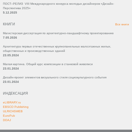
ПОСТ–РЕЛИЗ VIII Международного конкурса молодых дизайнеров «Дизайн-
Перспектива 2025»
5.12.2025
КНИГИ
Все книги
Магистерская диссертация по архитектурно-ландшафтному проектированию
7.05.2026
Архитектура первых отечественных крупнопанельных малоэтажных жилых,
общественных и производственных зданий
23.05.2024
Малая картина. Общий курс композиции в станковой живописи
23.01.2024
Дизайн-проект элементов визуального стиля социокультурного события
23.01.2024
ИНДЕКСАЦИЯ
eLIBRARY.ru
EBSCO Publishing
ULRICHSWEB
EuroPub
DOAJ