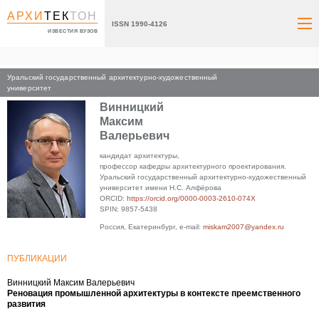
АРХИ
ТЕК
ТОН
ISSN 1990-4126
ИЗВЕСТИЯ ВУЗОВ
Уральский государственный архитектурно-художественный
Главная
университет
Винницкий
Максим
Валерьевич
кандидат архитектуры,
профессор кафедры архитектурного проектирования.
Уральский государственный архитектурно-художественный
университет имени Н.С. Алфёрова
ORCID:
https://orcid.org/0000-0003-2610-074X
SPIN: 9857-5438
Россия, Екатеринбург, e-mail:
miskam2007@yandex.ru
ПУБЛИКАЦИИ
Винницкий Максим Валерьевич
Реновация промышленной архитектуры в контексте преемственного
развития