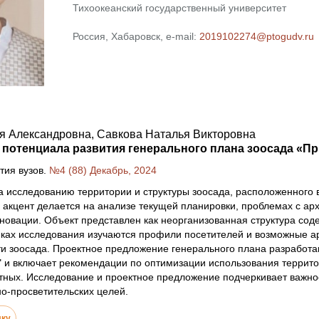
Тихоокеанский государственный университет
Россия, Хабаровск, e-mail:
2019102274@ptogudv.ru
я Александровна, Савкова Наталья Викторовна
потенциала развития генерального плана зоосада «Пр
тия вузов.
№4 (88) Декабрь, 2024
 исследованию территории и структуры зоосада, расположенного 
 акцент делается на анализе текущей планировки, проблемах с ар
новации. Объект представлен как неорганизованная структура сод
мках исследования изучаются профили посетителей и возможные 
и зоосада. Проектное предложение генерального плана разработан
" и включает рекомендации по оптимизации использования террит
ных. Исследование и проектное предложение подчеркивает важнос
о-просветительских целей.
лку