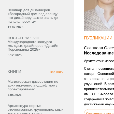
Вебинар для дизайнеров
«Загородный дом под аренду:
что дизайнеру важно знать до
начала проекта»
13.02.2026
ПОСТ–РЕЛИЗ VIII
ПУБЛИКАЦИИ
Международного конкурса
молодых дизайнеров «Дизайн-
Слепцова Олес
Перспектива 2025»
Исследование 
5.12.2025
Архитектон: извес
Статья посвящена
КНИГИ
Все книги
лагеря. Основной
зонирования и ре
Магистерская диссертация по
улучшений. В ра
архитектурно-ландшафтному
привлекательност
проектированию
им. В.П. Сысоева
7.05.2026
содержания живот
достижения научн
Архитектура первых
отечественных крупнопанельных
малоэтажных жилых,
Скопировать ссы