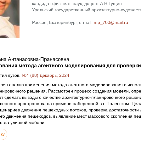
кандидат физ.-мат. наук, доцент А.Н.Гущин.
Уральский государственный архитектурно-художест
Россия, Екатеринбург, e-mail:
mp_700@mail.ru
ана Антанасовна-Пранасовна
вания метода агентного моделирования для проверки
тия вузов.
№4 (88) Декабрь, 2024
влен анализ применения метода агентного моделирования с испол
нировочного решения. Рассмотрен процесс создания модели, опр
т сделать выводы о качестве архитектурно-планировочного решен
венного пространства на примере набережной в г. Полевском. Цел
сценариев движения пешеходных потоков, проверка достаточности
го движения пешеходов, выявление мест массового скопления пеш
новка уличной мебели.
лку