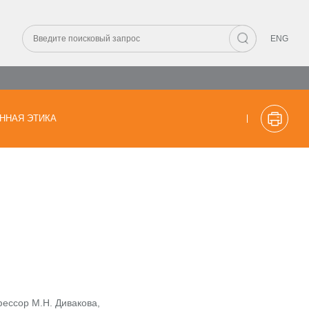
ENG
ННАЯ ЭТИКА
фессор М.Н. Дивакова,