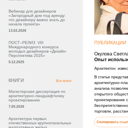
Вебинар для дизайнеров
«Загородный дом под аренду:
что дизайнеру важно знать до
начала проекта»
13.02.2026
ПОСТ–РЕЛИЗ VIII
ПУБЛИКАЦИИ
Международного конкурса
молодых дизайнеров «Дизайн-
Окулова Светл
Перспектива 2025»
Опыт использо
5.12.2025
Архитектон: извес
В статье предста
КНИГИ
Все книги
архитектурно-пла
анализа позволяю
Магистерская диссертация по
открытого общест
архитектурно-ландшафтному
проектирование 
проектированию
беспрепятственно
7.05.2026
торговли, расста
Архитектура первых
Скопировать ссы
отечественных крупнопанельных
малоэтажных жилых,