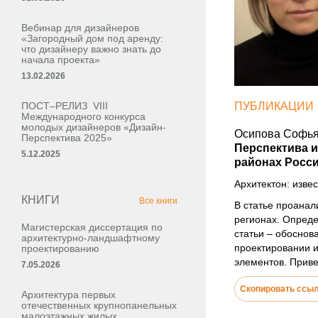
Вебинар для дизайнеров
«Загородный дом под аренду:
что дизайнеру важно знать до
начала проекта»
13.02.2026
ПОСТ–РЕЛИЗ VIII
ПУБЛИКАЦИИ
Международного конкурса
молодых дизайнеров «Дизайн-
Осипова Софья
Перспектива 2025»
Перспектива 
5.12.2025
районах Росс
Архитектон: извес
КНИГИ
Все книги
В статье проанал
регионах. Опред
Магистерская диссертация по
статьи – обоснов
архитектурно-ландшафтному
проектировании и
проектированию
элементов. Приве
7.05.2026
Скопировать ссы
Архитектура первых
отечественных крупнопанельных
малоэтажных жилых,