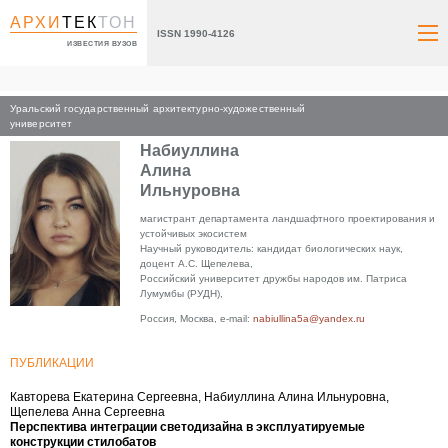
АРХИ
ТЕК
ТОН
ISSN 1990-4126
ИЗВЕСТИЯ ВУЗОВ
Уральский государственный архитектурно-художественный
Главная
университет
Набиуллина
Алина
Ильнуровна
магистрант департамента ландшафтного проектирования и
устойчивых экосистем
Научный руководитель: кандидат биологических наук,
доцент А.С. Щепелева,
Российский университет дружбы народов им. Патриса
Лумумбы (РУДН),
Россия, Москва, e-mail:
nabiullina5a@yandex.ru
ПУБЛИКАЦИИ
Кавторева Екатерина Сергеевна, Набиуллина Алина Ильнуровна,
Щепелева Анна Сергеевна
Перспектива интеграции светодизайна в эксплуатируемые
конструкции стилобатов