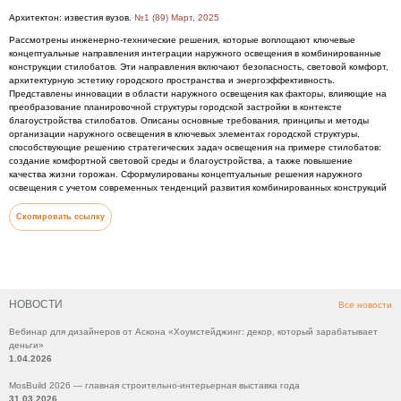
Архитектон: известия вузов.
№1 (89) Март, 2025
Рассмотрены инженерно-технические решения, которые воплощают ключевые
концептуальные направления интеграции наружного освещения в комбинированные
конструкции стилобатов. Эти направления включают безопасность, световой комфорт,
архитектурную эстетику городского пространства и энергоэффективность.
Представлены инновации в области наружного освещения как факторы, влияющие на
преобразование планировочной структуры городской застройки в контексте
благоустройства стилобатов. Описаны основные требования, принципы и методы
организации наружного освещения в ключевых элементах городской структуры,
способствующие решению стратегических задач освещения на примере стилобатов:
создание комфортной световой среды и благоустройства, а также повышение
качества жизни горожан. Сформулированы концептуальные решения наружного
освещения с учетом современных тенденций развития комбинированных конструкций
Скопировать ссылку
НОВОСТИ
Все новости
Вебинар для дизайнеров от Аскона «Хоумстейджинг: декор, который зарабатывает
деньги»
1.04.2026
MosBuild 2026 — главная строительно-интерьерная выставка года
31.03.2026