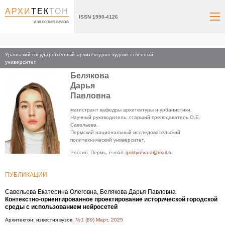
АРХИ
ТЕК
ТОН
ISSN 1990-4126
ИЗВЕСТИЯ ВУЗОВ
Уральский государственный архитектурно-художественный
Главная
университет
Белякова
Дарья
Павловна
магистрант кафедры архитектуры и урбанистики.
Научный руководитель: старший преподаватель О.Е.
Савельева.
Пермский национальный исследовательский
политехнический университет,
Россия, Пермь, e-mail:
goldyreva-d@mail.ru
ПУБЛИКАЦИИ
Савельева Екатерина Олеговна, Белякова Дарья Павловна
Контекстно-ориентированное проектирование исторической городской
среды с использованием нейросетей
Архитектон: известия вузов.
№1 (89) Март, 2025