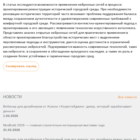
В статье исследуются возможности применения нейронных сетей в процессе
проектирования реконструкции исторической городской среды. При необходимости
реновации исторических территорий часто возникает проблема поддержания баланса
между сохранением аутентичности и удовлетворением современных требований к
комфортной городской среде. Рассматривается контекстно-ориентированный подход к
проектированию и его эволюция с появлением технологии искусственного интеллекта.
Представлен анализ открытых нейронных сетей для практического применения в
области проектирования благоустройства исторических мест с выделением
перспективные подходы и инструментов; дается оценка достоинств и ограничений
рассмотренных нейросетей. Подчеркивается важность современных технологий, таких
как нейросети, в сохранении и обогащении культурного наследия, а также их роль в
создании более устойчивых и гармоничных городских сред.
Скопировать ссылку
НОВОСТИ
Все новости
Вебинар для дизайнеров от Аскона «Хоумстейджинг: декор, который зарабатывает
деньги»
1.04.2026
MosBuild 2026 — главная строительно-интерьерная выставка года
31.03.2026
Вебинар для дизайнеров «Загородный дом под аренду: что дизайнеру важно знать до