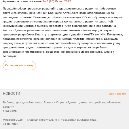
Архитектон: известия вузов.
№2 (90) Июнь, 2025
Проведён обзор проектных решений градостроительного развития набережных
систем по крупной реке Оби в г. Барнауле Алтайского края, опубликованных за
последнее столетие. Показана устойчивость концепции Обского бульвара в истории
градостроительного планирования города как желаемого развития широтной
коммуникации центра с высоким берегом р. Оби в направлении с юго-запада на
восток. С учетом решений по нескольким генеральным планам города, научно-
проектных разработок Института архитектуры и дизайна АлтГТУ им. И.И. Ползунова,
показана перспективность обновления концепции уплотнения центра г. Барнаула
посредством устройства «широтной системы обских бульваров» – нескольких улиц
приоритетного градостроительного развития для исторически скорейшего
формирования протяженного, общественно значимого левобережья р. Оби в г.
Барнауле.
Скопировать ссылку
НОВОСТИ
Все новости
Вебинар для дизайнеров от Аскона «Хоумстейджинг: декор, который зарабатывает
деньги»
1.04.2026
MosBuild 2026 — главная строительно-интерьерная выставка года
31.03.2026