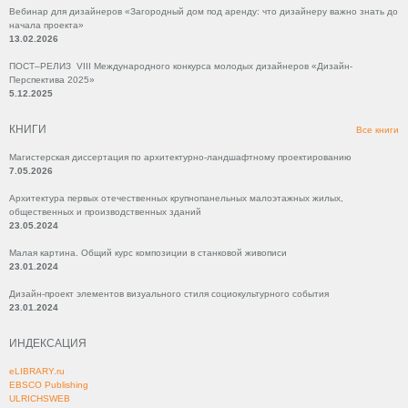
Вебинар для дизайнеров «Загородный дом под аренду: что дизайнеру важно знать до
начала проекта»
13.02.2026
ПОСТ–РЕЛИЗ VIII Международного конкурса молодых дизайнеров «Дизайн-
Перспектива 2025»
5.12.2025
КНИГИ
Все книги
Магистерская диссертация по архитектурно-ландшафтному проектированию
7.05.2026
Архитектура первых отечественных крупнопанельных малоэтажных жилых,
общественных и производственных зданий
23.05.2024
Малая картина. Общий курс композиции в станковой живописи
23.01.2024
Дизайн-проект элементов визуального стиля социокультурного события
23.01.2024
ИНДЕКСАЦИЯ
eLIBRARY.ru
EBSCO Publishing
ULRICHSWEB