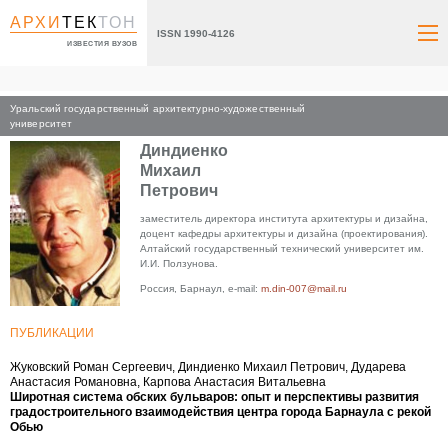
АРХИ
ТЕК
ТОН
ISSN 1990-4126
ИЗВЕСТИЯ ВУЗОВ
Уральский государственный архитектурно-художественный
Главная
университет
Диндиенко
Михаил
Петрович
заместитель директора института архитектуры и дизайна,
доцент кафедры архитектуры и дизайна (проектирования).
Алтайский государственный технический университет им.
И.И. Ползунова.
Россия, Барнаул, e-mail:
m.din-007@mail.ru
ПУБЛИКАЦИИ
Жуковский Роман Сергеевич, Диндиенко Михаил Петрович, Дударева
Анастасия Романовна, Карпова Анастасия Витальевна
Широтная система обских бульваров: опыт и перспективы развития
градостроительного взаимодействия центра города Барнаула с рекой
Обью