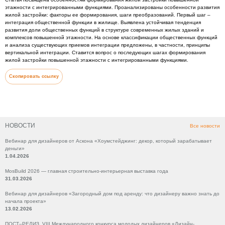
этажности с интегрированными функциями. Проанализированы особенности развития
жилой застройки: факторы ее формирования, шаги преобразований. Первый шаг –
интеграция общественной функции в жилище. Выявлена устойчивая тенденция
развития доли общественных функций в структуре современных жилых зданий и
комплексов повышенной этажности. На основе классификации общественных функций
и анализа существующих приемов интеграции предложены, в частности, принципы
вертикальной интеграции. Ставится вопрос о последующих шагах формирования
жилой застройки повышенной этажности с интегрированными функциями.
Скопировать ссылку
НОВОСТИ
Все новости
Вебинар для дизайнеров от Аскона «Хоумстейджинг: декор, который зарабатывает
деньги»
1.04.2026
MosBuild 2026 — главная строительно-интерьерная выставка года
31.03.2026
Вебинар для дизайнеров «Загородный дом под аренду: что дизайнеру важно знать до
начала проекта»
13.02.2026
ПОСТ–РЕЛИЗ VIII Международного конкурса молодых дизайнеров «Дизайн-