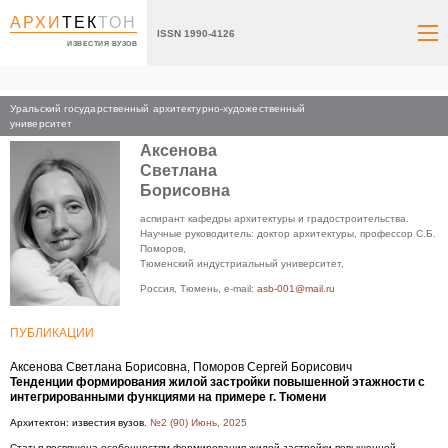
АРХИ
ТЕК
ТОН
ISSN 1990-4126
ИЗВЕСТИЯ ВУЗОВ
Уральский государственный архитектурно-художественный
Главная
университет
Аксенова
Светлана
Борисовна
аспирант кафедры архитектуры и градостроительства.
Научные руководитель: доктор архитектуры, профессор С.Б.
Поморов,
Тюменский индустриальный университет,
Россия, Тюмень, e-mail:
asb-001@mail.ru
ПУБЛИКАЦИИ
Аксенова Светлана Борисовна, Поморов Сергей Борисович
Тенденции формирования жилой застройки повышенной этажности с
интегрированными функциями на примере г. Тюмени
Архитектон: известия вузов.
№2 (90) Июнь, 2025
Статья посвящена особенностям формирования жилой застройки повышенной