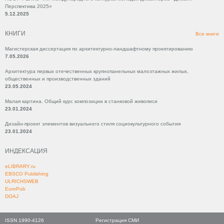
Перспектива 2025»
5.12.2025
КНИГИ
Все книги
Магистерская диссертация по архитектурно-ландшафтному проектированию
7.05.2026
Архитектура первых отечественных крупнопанельных малоэтажных жилых,
общественных и производственных зданий
23.05.2024
Малая картина. Общий курс композиции в станковой живописи
23.01.2024
Дизайн-проект элементов визуального стиля социокультурного события
23.01.2024
ИНДЕКСАЦИЯ
eLIBRARY.ru
EBSCO Publishing
ULRICHSWEB
EuroPub
DOAJ
ISSN 1990-4126
Регистрация СМИ