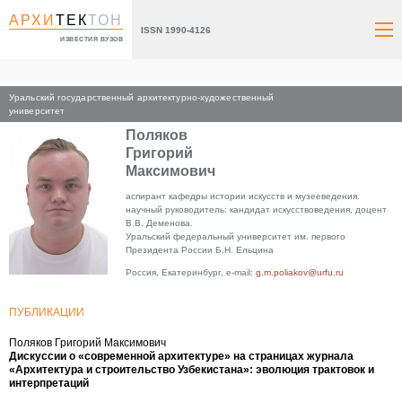
АРХИ
ТЕК
ТОН
ISSN 1990-4126
ИЗВЕСТИЯ ВУЗОВ
Уральский государственный архитектурно-художественный
Главная
университет
Поляков
Григорий
Максимович
аспирант кафедры истории искусств и музееведения.
научный руководитель: кандидат искусствоведения, доцент
В.В. Деменова.
Уральский федеральный университет им. первого
Президента России Б.Н. Ельцина
Россия, Екатеринбург, e-mail:
g.m.poliakov@urfu.ru
ПУБЛИКАЦИИ
Поляков Григорий Максимович
Дискуссии о «современной архитектуре» на страницах журнала
«Архитектура и строительство Узбекистана»: эволюция трактовок и
интерпретаций