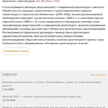
Архитектон: известия вузов.
№2 (90) Июнь, 2025
Статья посвящена эволюции представлений о «современной архитектуре» советского
Узбекистана на страницах теоретического и научно-практического журнала
«Архитектура и строительство Узбекистана» (1955–1992). Анализ рассматриваемой
проблематики охватывает три десятилетия начиная с 1960-х гг. и заканчивая закатом
советской эпохи в 1980-е гг. В статье предлагаются к обсуждению ключевые этапы
трансформации представлений о «современной архитектуре», проиллюстрированные
публикациями значимых для советского Узбекистана архитекторов и архитектуроведов.
Рассматриваются характерные для каждого периода черты архитектурно-
художественной практики, включая интерпретацию узбекистанскими
проектировщиками общесоветских установок, изучение архитектурного проекта стран
Глобального Юга и формирование собственных архитектурных течений.
Скопировать ссылку
НОВОСТИ
Все новости
Вебинар для дизайнеров от Аскона «Хоумстейджинг: декор, который зарабатывает
деньги»
1.04.2026
MosBuild 2026 — главная строительно-интерьерная выставка года
31.03.2026
Вебинар для дизайнеров «Загородный дом под аренду: что дизайнеру важно знать до