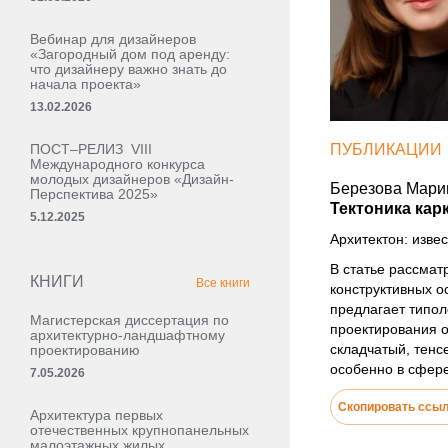
Вебинар для дизайнеров
«Загородный дом под аренду:
что дизайнеру важно знать до
начала проекта»
13.02.2026
ПОСТ–РЕЛИЗ VIII
ПУБЛИКАЦИИ
Международного конкурса
молодых дизайнеров «Дизайн-
Березова Мари
Перспектива 2025»
Тектоника кар
5.12.2025
Архитектон: извес
В статье рассмат
КНИГИ
Все книги
конструктивных о
предлагает типол
Магистерская диссертация по
проектирования о
архитектурно-ландшафтному
складчатый, тенс
проектированию
особенно в сфер
7.05.2026
Скопировать ссы
Архитектура первых
отечественных крупнопанельных
малоэтажных жилых,