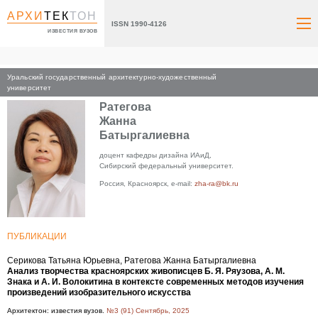
АРХИ
ТЕК
ТОН
ISSN 1990-4126
ИЗВЕСТИЯ ВУЗОВ
Уральский государственный архитектурно-художественный
Главная
университет
Ратегова
Жанна
Батыргалиевна
доцент кафедры дизайна ИАиД,
Сибирский федеральный университет.
Россия, Красноярск, e-mail:
zha-ra@bk.ru
ПУБЛИКАЦИИ
Серикова Татьяна Юрьевна, Ратегова Жанна Батыргалиевна
Анализ творчества красноярских живописцев Б. Я. Ряузова, А. М.
Знака и А. И. Волокитина в контексте современных методов изучения
произведений изобразительного искусства
Архитектон: известия вузов.
№3 (91) Сентябрь, 2025