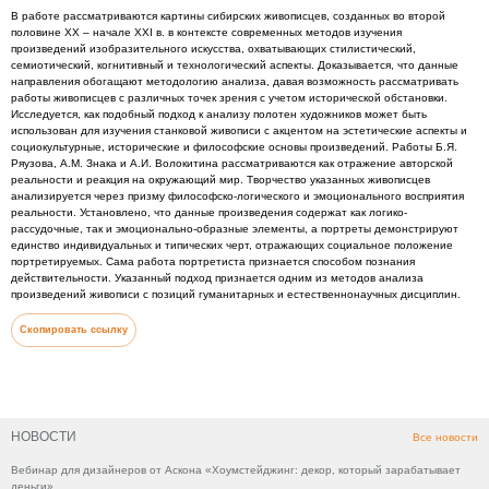
В работе рассматриваются картины сибирских живописцев, созданных во второй
половине XX – начале XXI в. в контексте современных методов изучения
произведений изобразительного искусства, охватывающих стилистический,
семиотический, когнитивный и технологический аспекты. Доказывается, что данные
направления обогащают методологию анализа, давая возможность рассматривать
работы живописцев с различных точек зрения с учетом исторической обстановки.
Исследуется, как подобный подход к анализу полотен художников может быть
использован для изучения станковой живописи с акцентом на эстетические аспекты и
социокультурные, исторические и философские основы произведений. Работы Б.Я.
Ряузова, А.М. Знака и А.И. Волокитина рассматриваются как отражение авторской
реальности и реакция на окружающий мир. Творчество указанных живописцев
анализируется через призму философско-логического и эмоционального восприятия
реальности. Установлено, что данные произведения содержат как логико-
рассудочные, так и эмоционально-образные элементы, а портреты демонстрируют
единство индивидуальных и типических черт, отражающих социальное положение
портретируемых. Сама работа портретиста признается способом познания
действительности. Указанный подход признается одним из методов анализа
произведений живописи с позиций гуманитарных и естественнонаучных дисциплин.
Скопировать ссылку
НОВОСТИ
Все новости
Вебинар для дизайнеров от Аскона «Хоумстейджинг: декор, который зарабатывает
деньги»