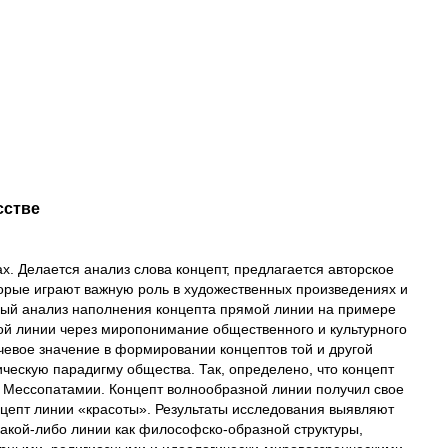
сстве
ах. Делается анализ слова концепт, предлагается авторское
торые играют важную роль в художественных произведениях и
ый анализ наполнения концепта прямой линии на примере
ной линии через миропонимание общественного и культурного
чевое значение в формировании концептов той и другой
ическую парадигму общества. Так, определено, что концепт
в Мессопатамии. Концепт волнообразной линии получил свое
нцепт линии «красоты». Результаты исследования выявляют
какой-либо линии как философско-образной структуры,