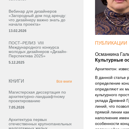
Вебинар для дизайнеров
«Загородный дом под аренду:
что дизайнеру важно знать до
начала проекта»
13.02.2026
ПОСТ–РЕЛИЗ VIII
ПУБЛИКАЦИИ
Международного конкурса
молодых дизайнеров «Дизайн-
Османкина Гал
Перспектива 2025»
Культурные ос
5.12.2025
Архитектон: извес
В данной статье 
КНИГИ
Все книги
определение конц
определяют их м
Магистерская диссертация по
культурного прос
архитектурно-ландшафтному
уклада Древней Г
проектированию
линий, что позво
7.05.2026
прямой линии как
наполнение именн
Архитектура первых
особенности конц
отечественных крупнопанельных
малоэтажных жилых,