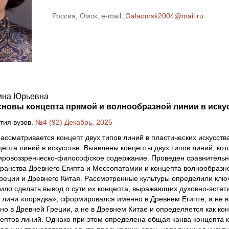
Россия, Омск, e-mail:
Galaomsk2004@mail.ru
ина Юрьевна
новы концепта прямой и волнообразной линии в иску
тия вузов.
№4 (92) Декабрь, 2025
рассматривается концепт двух типов линий в пластических искусств
епта линий в искусстве. Выявлены концепты двух типов линий, ко
ировоззренческо-философское содержание. Проведен сравнительн
транства Древнего Египта и Мессопатамии и концепта волнообраз
реции и Древнего Китая. Рассмотренные культуры определили клю
лило сделать вывод о сути их концепта, выражающих духовно-эстет
 лини «порядка», сформировался именно в Древнем Египте, а не 
о в Древней Греции, а не в Древнем Китае и определяется как ко
ептов линий. Однако при этом определена общая канва концепта 