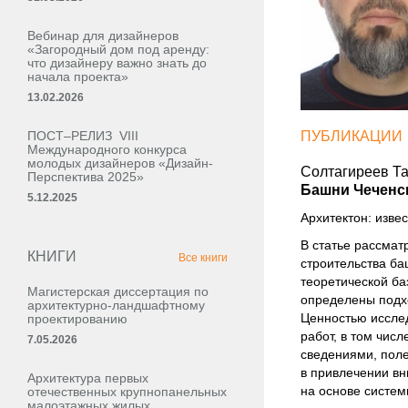
Вебинар для дизайнеров
«Загородный дом под аренду:
что дизайнеру важно знать до
начала проекта»
13.02.2026
ПОСТ–РЕЛИЗ VIII
ПУБЛИКАЦИИ
Международного конкурса
молодых дизайнеров «Дизайн-
Солтагиреев Т
Перспектива 2025»
Башни Чеченс
5.12.2025
Архитектон: извес
В статье рассмат
КНИГИ
Все книги
строительства ба
теоретической ба
Магистерская диссертация по
определены подх
архитектурно-ландшафтному
Ценностью иссле
проектированию
работ, в том чис
7.05.2026
сведениями, поле
в привлечении в
Архитектура первых
на основе систем
отечественных крупнопанельных
малоэтажных жилых,