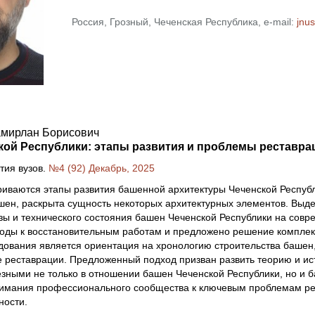
Россия, Грозный, Чеченская Республика, e-mail:
jnu
амирлан Борисович
кой Республики: этапы развития и проблемы реставра
тия вузов.
№4 (92) Декабрь, 2025
риваются этапы развития башенной архитектуры Чеченской Респуб
шен, раскрыта сущность некоторых архитектурных элементов. Вы
зы и технического состояния башен Чеченской Республики на сов
оды к восстановительным работам и предложено решение комплек
дования является ориентация на хронологию строительства башен
ле реставрации. Предложенный подход призван развить теорию и и
зными не только в отношении башен Чеченской Республики, но и б
нимания профессионального сообщества к ключевым проблемам ре
ности.