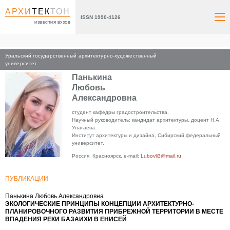
АРХИ
ТЕК
ТОН
ISSN 1990-4126
ИЗВЕСТИЯ ВУЗОВ
Уральский государственный архитектурно-художественный
Главная
университет
Панькина
Любовь
Александровна
студент кафедры градостроительства.
Научный руководитель: кандидат архитектуры, доцент Н.А.
Унагаева.
Институт архитектуры и дизайна, Сибирский федеральный
университет.
Россия, Красноярск, e-mail:
Lubovli3@mail.ru
ПУБЛИКАЦИИ
Панькина Любовь Александровна
ЭКОЛОГИЧЕСКИЕ ПРИНЦИПЫ КОНЦЕПЦИИ АРХИТЕКТУРНО-
ПЛАНИРОВОЧНОГО РАЗВИТИЯ ПРИБРЕЖНОЙ ТЕРРИТОРИИ В МЕСТЕ
ВПАДЕНИЯ РЕКИ БАЗАИХИ В ЕНИСЕЙ