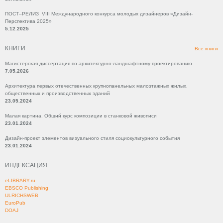
ПОСТ–РЕЛИЗ VIII Международного конкурса молодых дизайнеров «Дизайн-
Перспектива 2025»
5.12.2025
КНИГИ
Все книги
Магистерская диссертация по архитектурно-ландшафтному проектированию
7.05.2026
Архитектура первых отечественных крупнопанельных малоэтажных жилых,
общественных и производственных зданий
23.05.2024
Малая картина. Общий курс композиции в станковой живописи
23.01.2024
Дизайн-проект элементов визуального стиля социокультурного события
23.01.2024
ИНДЕКСАЦИЯ
eLIBRARY.ru
EBSCO Publishing
ULRICHSWEB
EuroPub
DOAJ