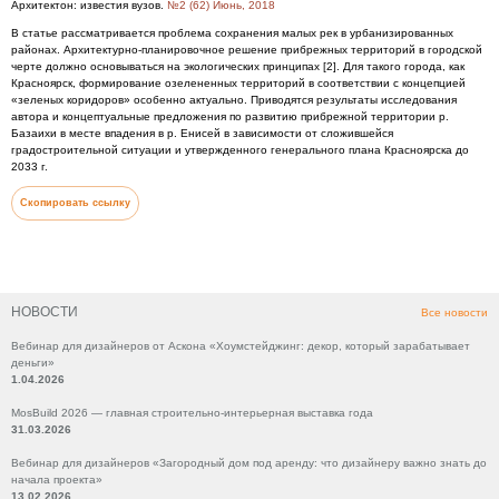
Архитектон: известия вузов.
№2 (62) Июнь, 2018
В статье рассматривается проблема сохранения малых рек в урбанизированных
районах. Архитектурно-планировочное решение прибрежных территорий в городской
черте должно основываться на экологических принципах [2]. Для такого города, как
Красноярск, формирование озелененных территорий в соответствии с концепцией
«зеленых коридоров» особенно актуально. Приводятся результаты исследования
автора и концептуальные предложения по развитию прибрежной территории р.
Базаихи в месте впадения в р. Енисей в зависимости от сложившейся
градостроительной ситуации и утвержденного генерального плана Красноярска до
2033 г.
Скопировать ссылку
НОВОСТИ
Все новости
Вебинар для дизайнеров от Аскона «Хоумстейджинг: декор, который зарабатывает
деньги»
1.04.2026
MosBuild 2026 — главная строительно-интерьерная выставка года
31.03.2026
Вебинар для дизайнеров «Загородный дом под аренду: что дизайнеру важно знать до
начала проекта»
13.02.2026