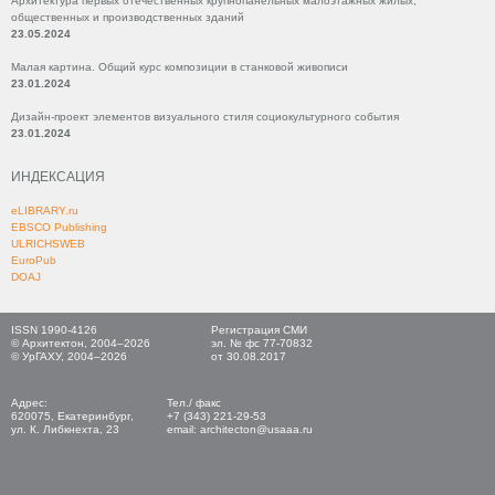
Архитектура первых отечественных крупнопанельных малоэтажных жилых,
общественных и производственных зданий
23.05.2024
Малая картина. Общий курс композиции в станковой живописи
23.01.2024
Дизайн-проект элементов визуального стиля социокультурного события
23.01.2024
ИНДЕКСАЦИЯ
eLIBRARY.ru
EBSCO Publishing
ULRICHSWEB
EuroPub
DOAJ
ISSN 1990-4126
Регистрация СМИ
© Архитектон, 2004–2026
эл. № фс 77-70832
© УрГАХУ, 2004–2026
от 30.08.2017
Адрес:
Тел./ факс
620075, Екатеринбург,
+7 (343) 221-29-53
ул. К. Либкнехта, 23
email: architecton@usaaa.ru