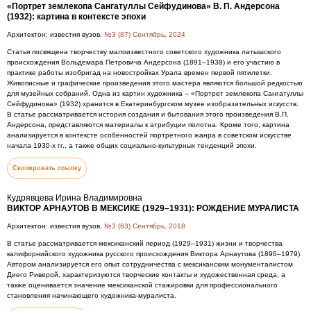
«Портрет землекопа Сангатуллы Сейфудинова» В. П. Андерсона
(1932): картина в контексте эпохи
Архитектон: известия вузов.
№3 (87) Сентябрь, 2024
Статья посвящена творчеству малоизвестного советского художника латышского
происхождения Вольдемара Петровича Андерсона (1891–1938) и его участию в
практике работы изобригад на новостройках Урала времен первой пятилетки.
Живописные и графические произведения этого мастера являются большой редкостью
для музейных собраний. Одна из картин художника – «Портрет землекопа Сангатуллы
Сейфудинова» (1932) хранится в Екатеринбургском музее изобразительных искусств.
В статье рассматривается история создания и бытования этого произведения В.П.
Андерсона, представляются материалы к атрибуции полотна. Кроме того, картина
анализируется в контексте особенностей портретного жанра в советском искусстве
начала 1930-х гг., а также общих социально-культурных тенденций эпохи.
Скопировать ссылку
Кудрявцева Ирина Владимировна
ВИКТОР АРНАУТОВ В МЕКСИКЕ (1929–1931): РОЖДЕНИЕ МУРАЛИСТА
Архитектон: известия вузов.
№3 (63) Сентябрь, 2018
В статье рассматривается мексиканский период (1929–1931) жизни и творчества
калифорнийского художника русского происхождения Виктора Арнаутова (1896–1979).
Автором анализируется его опыт сотрудничества с мексиканским монументалистом
Диего Риверой, характеризуются творческие контакты и художественная среда, а
также оценивается значение мексиканской стажировки для профессионального
становления начинающего художника-муралиста.