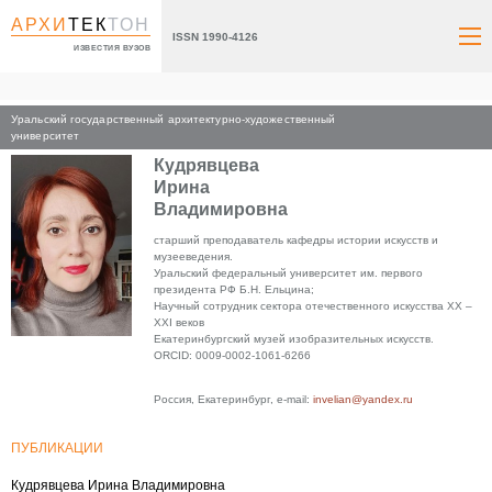
АРХИ
ТЕК
ТОН
ISSN 1990-4126
ИЗВЕСТИЯ ВУЗОВ
Уральский государственный архитектурно-художественный
Главная
университет
Кудрявцева
Ирина
Владимировна
старший преподаватель кафедры истории искусств и
музееведения.
Уральский федеральный университет им. первого
президента РФ Б.Н. Ельцина;
Научный сотрудник сектора отечественного искусства XX –
XXI веков
Екатеринбургский музей изобразительных искусств.
ORCID: 0009-0002-1061-6266
Россия, Екатеринбург, e-mail:
invelian@yandex.ru
ПУБЛИКАЦИИ
Кудрявцева Ирина Владимировна