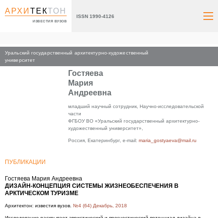
АРХИ
ТЕК
ТОН
ISSN 1990-4126
ИЗВЕСТИЯ ВУЗОВ
Уральский государственный архитектурно-художественный
Главная
университет
Гостяева
Мария
Андреевна
младший научный сотрудник, Научно-исследовательской
части
ФГБОУ ВО «Уральский государственный архитектурно-
художественный университет»,
Россия, Екатеринбург, e-mail:
maria_gostyaeva@mail.ru
ПУБЛИКАЦИИ
Гостяева Мария Андреевна
ДИЗАЙН-КОНЦЕПЦИЯ СИСТЕМЫ ЖИЗНЕОБЕСПЕЧЕНИЯ В
АРКТИЧЕСКОМ ТУРИЗМЕ
Архитектон: известия вузов.
№4 (64) Декабрь, 2018
Исследование раскрывает эвристический и прогностический потенциал дизайна в