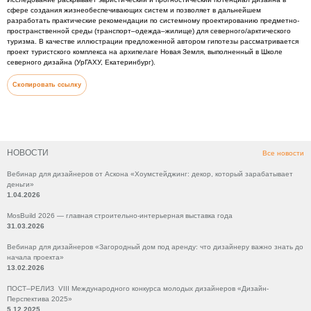
сфере создания жизнеобеспечивающих систем и позволяет в дальнейшем
разработать практические рекомендации по системному проектированию предметно-
пространственной среды (транспорт–одежда–жилище) для северного/арктического
туризма. В качестве иллюстрации предложенной автором гипотезы рассматривается
проект туристского комплекса на архипелаге Новая Земля, выполненный в Школе
северного дизайна (УрГАХУ, Екатеринбург).
Скопировать ссылку
НОВОСТИ
Все новости
Вебинар для дизайнеров от Аскона «Хоумстейджинг: декор, который зарабатывает
деньги»
1.04.2026
MosBuild 2026 — главная строительно-интерьерная выставка года
31.03.2026
Вебинар для дизайнеров «Загородный дом под аренду: что дизайнеру важно знать до
начала проекта»
13.02.2026
ПОСТ–РЕЛИЗ VIII Международного конкурса молодых дизайнеров «Дизайн-
Перспектива 2025»
5.12.2025