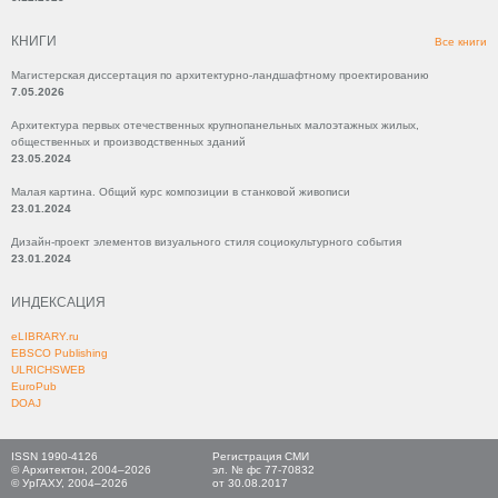
КНИГИ
Все книги
Магистерская диссертация по архитектурно-ландшафтному проектированию
7.05.2026
Архитектура первых отечественных крупнопанельных малоэтажных жилых,
общественных и производственных зданий
23.05.2024
Малая картина. Общий курс композиции в станковой живописи
23.01.2024
Дизайн-проект элементов визуального стиля социокультурного события
23.01.2024
ИНДЕКСАЦИЯ
eLIBRARY.ru
EBSCO Publishing
ULRICHSWEB
EuroPub
DOAJ
ISSN 1990-4126
Регистрация СМИ
© Архитектон, 2004–2026
эл. № фс 77-70832
© УрГАХУ, 2004–2026
от 30.08.2017