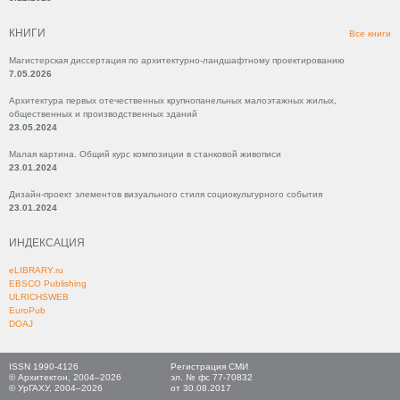
КНИГИ
Все книги
Магистерская диссертация по архитектурно-ландшафтному проектированию
7.05.2026
Архитектура первых отечественных крупнопанельных малоэтажных жилых,
общественных и производственных зданий
23.05.2024
Малая картина. Общий курс композиции в станковой живописи
23.01.2024
Дизайн-проект элементов визуального стиля социокультурного события
23.01.2024
ИНДЕКСАЦИЯ
eLIBRARY.ru
EBSCO Publishing
ULRICHSWEB
EuroPub
DOAJ
ISSN 1990-4126
Регистрация СМИ
© Архитектон, 2004–2026
эл. № фс 77-70832
© УрГАХУ, 2004–2026
от 30.08.2017