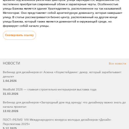
постепенно приобретая современный облик и характерные черты. Особенностью
улицы Бажова является здание Уралгидромета, расположенное на так называемой
Метеогорке. Оно представляет собой архитектурную доминанту, которая завершает
улицу. В статье рассматривается бизнес-центр, расположенный на другом конце
улицы Бажова, который также является доминантой в окружающей среде, но
формирует собой начало улицы.
Скопировать ссылку
НОВОСТИ
Все новости
Вебинар для дизайнеров от Аскона «Хоумстейджинг: декор, который зарабатывает
деньги»
1.04.2026
MosBuild 2026 — главная строительно-интерьерная выставка года
31.03.2026
Вебинар для дизайнеров «Загородный дом под аренду: что дизайнеру важно знать до
начала проекта»
13.02.2026
ПОСТ–РЕЛИЗ VIII Международного конкурса молодых дизайнеров «Дизайн-
Перспектива 2025»
5.12.2025