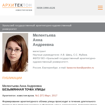
АРХИ
ТЕК
ТОН
ISSN 1990-4126
ИЗВЕСТИЯ ВУЗОВ
Уральский государственный архитектурно-художественный
Главная
университет
Мелентьева
Анна
Андреевна
магистрант
Научные руководители: А.В. Швец, С.С. Жуйков.
ФБГОУ ВО «Уральский государственный архитектурно-
художественный университет».
Россия, Екатеринбург, e-mail:
karas-no-koe@yandex.ru
ПУБЛИКАЦИИ
Мелентьева Анна Андреевна
БЕЗЫМЯННАЯ ТОЧКА УЛИЦЫ
Архитектон: известия вузов.
№1 (57) Март, 2017
Формирование архитектурного облика улицы происходит в течение длительного
времени под влиянием различных факторов: улица зарождается, видоизменяется,