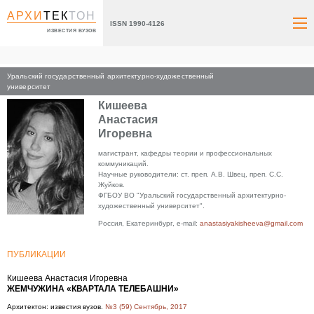
АРХИ
ТЕК
ТОН
ISSN 1990-4126
ИЗВЕСТИЯ ВУЗОВ
Уральский государственный архитектурно-художественный
Главная
университет
Кишеева
Анастасия
Игоревна
магистрант, кафедры теории и профессиональных
коммуникаций.
Научные руководители: ст. преп. А.В. Швец, преп. С.С.
Жуйков.
ФГБОУ ВО "Уральский государственный архитектурно-
художественный университет".
Россия, Екатеринбург, e-mail:
anastasiyakisheeva@gmail.com
ПУБЛИКАЦИИ
Кишеева Анастасия Игоревна
ЖЕМЧУЖИНА «КВАРТАЛА ТЕЛЕБАШНИ»
Архитектон: известия вузов.
№3 (59) Сентябрь, 2017