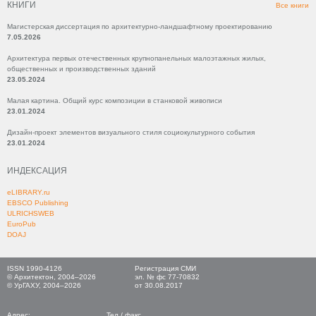
КНИГИ
Все книги
Магистерская диссертация по архитектурно-ландшафтному проектированию
7.05.2026
Архитектура первых отечественных крупнопанельных малоэтажных жилых,
общественных и производственных зданий
23.05.2024
Малая картина. Общий курс композиции в станковой живописи
23.01.2024
Дизайн-проект элементов визуального стиля социокультурного события
23.01.2024
ИНДЕКСАЦИЯ
eLIBRARY.ru
EBSCO Publishing
ULRICHSWEB
EuroPub
DOAJ
ISSN 1990-4126
Регистрация СМИ
© Архитектон, 2004–2026
эл. № фс 77-70832
© УрГАХУ, 2004–2026
от 30.08.2017
Адрес:
Тел./ факс