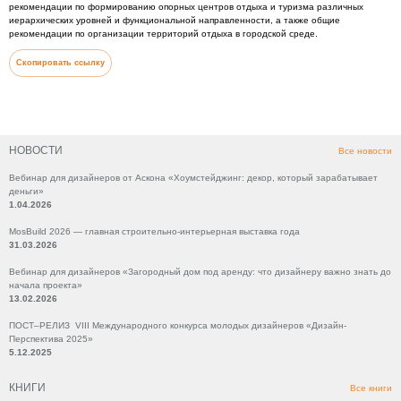
рекомендации по формированию опорных центров отдыха и туризма различных
иерархических уровней и функциональной направленности, а также общие
рекомендации по организации территорий отдыха в городской среде.
Скопировать ссылку
НОВОСТИ
Все новости
Вебинар для дизайнеров от Аскона «Хоумстейджинг: декор, который зарабатывает
деньги»
1.04.2026
MosBuild 2026 — главная строительно-интерьерная выставка года
31.03.2026
Вебинар для дизайнеров «Загородный дом под аренду: что дизайнеру важно знать до
начала проекта»
13.02.2026
ПОСТ–РЕЛИЗ VIII Международного конкурса молодых дизайнеров «Дизайн-
Перспектива 2025»
5.12.2025
КНИГИ
Все книги