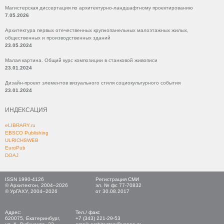
Магистерская диссертация по архитектурно-ландшафтному проектированию
7.05.2026
Архитектура первых отечественных крупнопанельных малоэтажных жилых,
общественных и производственных зданий
23.05.2024
Малая картина. Общий курс композиции в станковой живописи
23.01.2024
Дизайн-проект элементов визуального стиля социокультурного события
23.01.2024
ИНДЕКСАЦИЯ
eLIBRARY.ru
EBSCO Publishing
ULRICHSWEB
EuroPub
DOAJ
ISSN 1990-4126
Регистрация СМИ
© Архитектон, 2004–2026
эл. № фс 77-70832
© УрГАХУ, 2004–2026
от 30.08.2017
Адрес:
Тел./ факс
620075, Екатеринбург,
+7 (343) 221-29-53