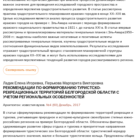
важное значение для проведения исследований городского пространства и
определения перспектив градостроительного развития. В статье рассмотрена
практика градостроительного планирования иракских городов в конце XX–XXI вв.
Целью исследования является анализ процесса градостроительного развития
иракских городов на примере г. Эль-Амара начиная с периода формирования
иракского национального правительства в 1921 г. до начала XXI в. В статье впервые
рассмотрены и проанализированы материалы генеральных планов г.Эль-Амара1950–
2008 гг.: выделены наиболее важные негативные и позитивные аспекты
рассматриваемых генеральных планов, изучены градостроительные модели и
соотношения функциональных видов землепользования. Результаты исследования
отражают градостроительный процесс становления планировочной структуры
иракских городов XX–XXI вв. и могут быть использованы исследователями для
определения перспективных тенденций развития городов рассматриваемого региона.
Скопировать ссылку
Ладик Елена Игоревна, Перькова Маргарита Викторовна
РЕКОМЕНДАЦИИ ПО ФОРМИРОВАНИЮ ТУРИСТСКО-
РЕКРЕАЦИОННЫХ ТЕРРИТОРИЙ БЕЛГОРОДСКОЙ ОБЛАСТИ С
УЧЕТОМ РЕГИОНАЛЬНЫХ ОСОБЕННОСТЕЙ
Архитектон: известия вузов.
№4 (60) Декабрь, 2017
В статье сформулированы рекомендации по формированию территорий рекреации и
туризма, учитывающие природное и историко-культурное своеобразие степных южно-
российских регионов на примере Белгородской области. Обозначены факторы,
сдерживающие развитие сферы отдыха и туризма и приоритетные направления
формирования туристических зон Белгородской области: туристический коридор
регионального значения, малое и большое туристическое кольца. Предложены общие