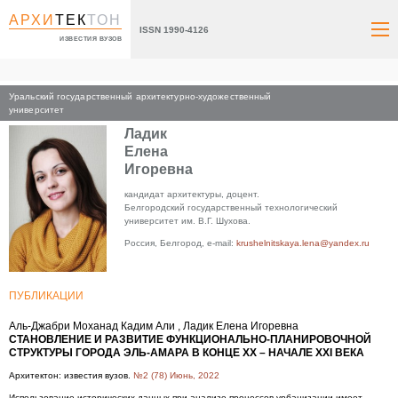
АРХИ
ТЕК
ТОН
ISSN 1990-4126
ИЗВЕСТИЯ ВУЗОВ
Уральский государственный архитектурно-художественный
Главная
университет
Ладик
Елена
Игоревна
кандидат архитектуры, доцент.
Белгородский государственный технологический
университет им. В.Г. Шухова.
Россия, Белгород, e-mail:
krushelnitskaya.lena@yandex.ru
ПУБЛИКАЦИИ
Аль-Джабри Моханад Кадим Али , Ладик Елена Игоревна
СТАНОВЛЕНИЕ И РАЗВИТИЕ ФУНКЦИОНАЛЬНО-ПЛАНИРОВОЧНОЙ
СТРУКТУРЫ ГОРОДА ЭЛЬ-АМАРА В КОНЦЕ XX – НАЧАЛЕ XXI ВЕКА
Архитектон: известия вузов.
№2 (78) Июнь, 2022
Использование исторических данных при анализе процессов урбанизации имеет