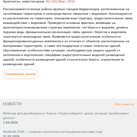
Архитектон: известия вузов.
№1 (53) Март, 2016
Рассматриваются жилые районы крупных городов Нидерландов, расположенные на
затопляемых территориях и непосредственно связанные с водоемом. Анализируются
их расположение на территории, планировочная структура, градостроительные связи,
взаимодействие с водоемом. Приводятся основные факторы, влияющие на
архитектурно-планировочную структуру комплексов: тип берега и водоема, уровень
подъема воды, функциональная организация, связь здания с берегом и водоемом,
транспортно-пешеходные связи. Выявляются градостроительные особенности
функционирования данных комплексов и их отличия от объектов, расположенных на
материковых территориях, а также нестандартные и новые типологии зданий,
обусловленные особенностями ситуации, необходимостью защиты зданий от
затопления и подтопления, специфика градостроительных моделей размещения
зданий, особенности размещения зданий относительно берега, ограничения по
размещению зданий.
Скопировать ссылку
НОВОСТИ
Все новости
Вебинар для дизайнеров от Аскона «Хоумстейджинг: декор, который зарабатывает
деньги»
1.04.2026
MosBuild 2026 — главная строительно-интерьерная выставка года
31.03.2026