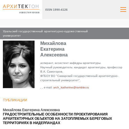
АРХИ
ТЕК
ТОН
ISSN 1990-4126
ИЗВЕСТИЯ ВУЗОВ
Уральский государственный архитектурно-художественный
Главная
университет
Михайлова
Екатерина
Алексеевна
аспирант, ассистент кафедры архитектуры.
Научный руководитель: кандидат архитектуры, профессор
В.А. Самогоров.
ФГБОУ ВО "Самарский государственный архитектурно-
строительный университет".
, , e-mail:
arch_katherine@rambler.ru
ПУБЛИКАЦИИ
Михайлова Екатерина Алексеевна
ГРАДОСТРОИТЕЛЬНЫЕ ОСОБЕННОСТИ ПРОЕКТИРОВАНИЯ
АРХИТЕКТУРНЫХ ОБЪЕКТОВ НА ЗАТОПЛЯЕМЫХ БЕРЕГОВЫХ
ТЕРРИТОРИЯХ В НИДЕРЛАНДАХ